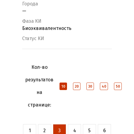
Города
—
Фаза КИ
Биоэквивалентность
Статус КИ
Кол-во
результатов
10
20
30
40
50
на
странице:
1
2
3
4
5
6