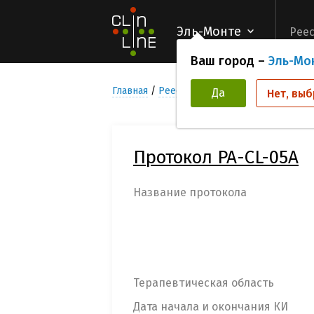
Эль-Монте
Реес
Ваш город –
Эль-Мо
Главная
Реестр Клинических исследован
Да
Нет, выб
Протокол PA-CL-05A
Название протокола
Терапевтическая область
Дата начала и окончания КИ