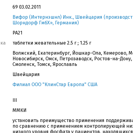
69 03.02.2011
Вифор (Интернэшнл) Инк., Швейцария (производст
Шорндорф ГмбХ», Германия)
РА21
вка
таблетки жевательные 2.5 г ; 1.25 г
Волжский, Екатеринбург, Йошкар-Ола, Кемерово, М
Новосибирск, Омск, Петрозаводск, Ростов-на-Дону,
Смоленск, Томск, Ярославль
Швейцария
Филиал ООО "КлинСтар Европа" США
III
ММКИ
установить преимущество применения поддержив
по сравнению с применением контролирующей низ
низкого уровня фосфата у пациентов, находящихся 