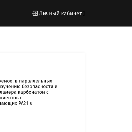
Личный кабинет
]
емое, в параллельных
изучению безопасности и
еламера карбонатом с
циентов c
чающих PA21 в