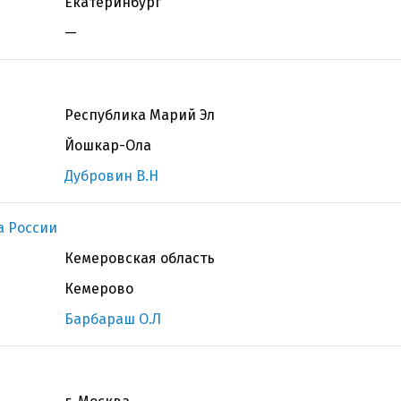
Екатеринбург
—
Республика Марий Эл
Йошкар-Ола
Дубровин В.Н
а России
Кемеровская область
Кемерово
Барбараш О.Л