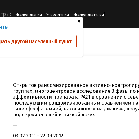
[
тры:
Исследований
Учреждений
Исследователей
+
нте
ий
PA-CL-05A
рать другой населенный пункт
Открытое рандомизированное активно-контролиру
группах, многоцентровое исследование 3 фазы по 
эффективности препарата PA21 в сравнении с сев
последующим рандомизированным сравнением па
гиперфосфатемией, находящихся на диализе, полу
поддерживающей и низкой дозах
—
03.02.2011 - 22.09.2012