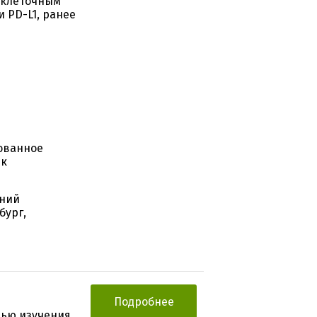
оклеточным
и PD-L1, ранее
рованное
 к
жний
бург,
Подробнее
лью изучения