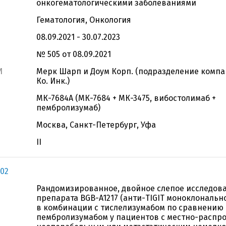
онкогематологическими заболеваниями
Гематология, Онкология
08.09.2021 - 30.07.2023
№ 505 от 08.09.2021
И
Мерк Шарп и Доум Корп. (подразделение компа
Ко. Инк.)
МК-7684А (МК-7684 + МК-3475, вибостолимаб +
пембролизумаб)
Москва, Санкт-Петербург, Уфа
II
302
Рандомизированное, двойное слепое исследов
препарата BGB-A1217 (анти-TIGIT моноклональн
в комбинации с тислелизумабом по сравнению 
пембролизумабом у пациентов с местно-распр