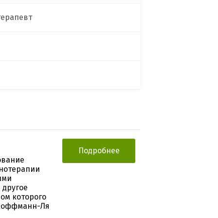
терапевт
Подробнее
ование
онотерапии
ыми
 другое
ром которого
 Хоффманн-Ля