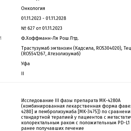
Онкология
01.11.2023 - 01.11.2028
№ 627 от 01.11.2023
И
Ф.Хоффманн-Ля Рош Лтд.
Трастузумаб эмтанзин (Кадсила, RO5304020), Те
(RO5541267, Атезолизумаб)
Уфа
II
Исследование III фазы препарата MK-4280A
(комбинированная лекарственная форма фаве
4280] и пембролизумаба [MK-3475]) по сравнени
стандартной терапией у пациентов с метастат
колоректальным раком с положительным PD-L1 
ранее получавших лечение