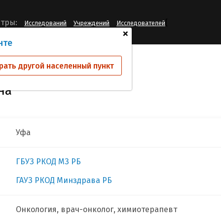
[
тры:
Исследований
Учреждений
Исследователей
+
нте
ова Алсу Инзеровна
рать другой населенный пункт
на
Уфа
ГБУЗ РКОД МЗ РБ
ГАУЗ РКОД Минздрава РБ
Онкология, врач-онколог, химиотерапевт