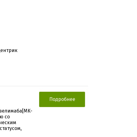
центрик
Подробнее
зелимаба[MK-
ю со
ическим
статусом,