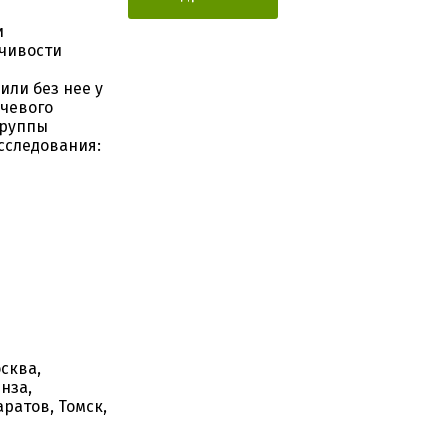
и
йчивости
или без нее у
чевого
группы
сследования:
сква,
нза,
аратов, Томск,