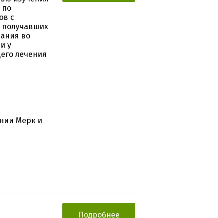
 по
ов с
е получавших
ания во
и у
его лечения
нии Мерк и
Подробнее