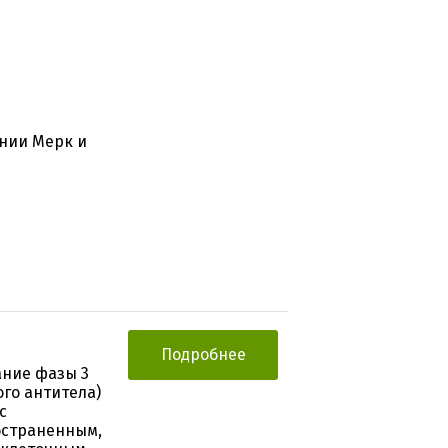
нии Мерк и
Подробнее
ание фазы 3
ого антитела)
с
остраненным,