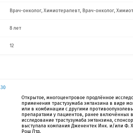
Врач-онколог, Химиотерапевт, Врач-онколог, Химио
8 лет
12
430
Открытое, многоцентровое продлённое исслед
применения трастузумаба эмтанзина в виде м
или в комбинации с другими противоопухолев
препаратами у пациентов, ранее включённых в
исследование трастузумаба эмтанзина, спонсо
выступала компания Дженентек Инк. и/или Ф.
Рош Лтд.