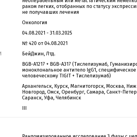
неоперабельным или метастатическим немелк
раком легких, отобранных по статусу экспресси
не получавших лечения
Онкология
04.08.2021 - 31.03.2025
№ 420 от 04.08.2021
И
БейДжин, Лтд.
BGB-A1217 + BGB-A317 (Тислелизумаб, Гуманизи
моноклональное антитело IgG1, специфическое
человеческому TIGIT + Тислелизумаб)
Архангельск, Курск, Магнитогорск, Москва, Ни
Новгород, Омск, Оренбург, Самара, Санкт-Петер
Саранск, Уфа, Челябинск
III
Рандомизированное исследование 3 фазы c це