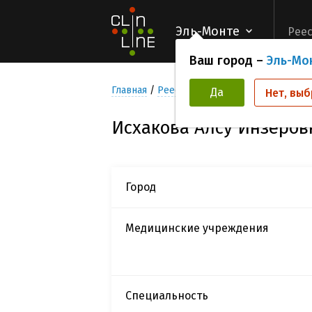
Эль-Монте
Реес
Ваш город –
Эль-Мо
Главная
Реестр Исследователей
Исхак
Да
Нет, выб
Исхакова Алсу Инзеров
Город
Медицинские учреждения
Специальность