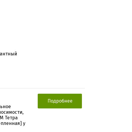
нантный
Подробнее
льное
носимости,
М Тетра
пленная] у