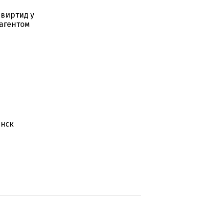
ю
евиртид у
 агентом
инск