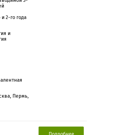
вводимой 3-
ей
и 2-го года
гия и
гия
валентная
сква, Пермь,
Подробнее