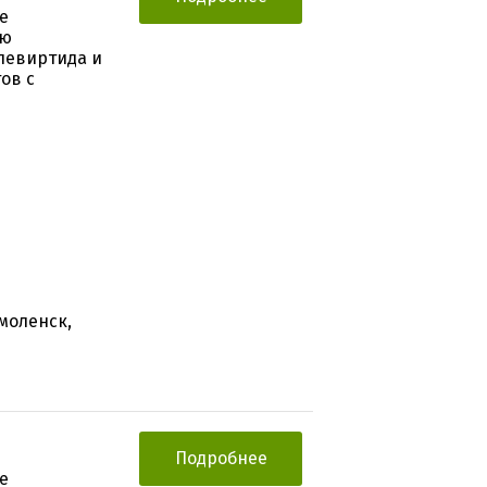
е
ию
левиртида и
ов с
моленск,
Подробнее
е