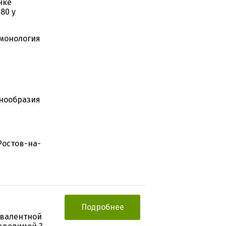
нке
80 у
ьмонология
знообразия
Ростов-на-
Подробнее
хвалентной