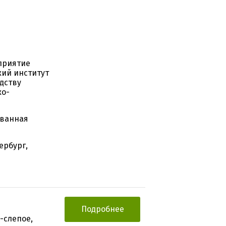
приятие
кий институт
дству
ко-
ованная
ербург,
Подробнее
-слепое,