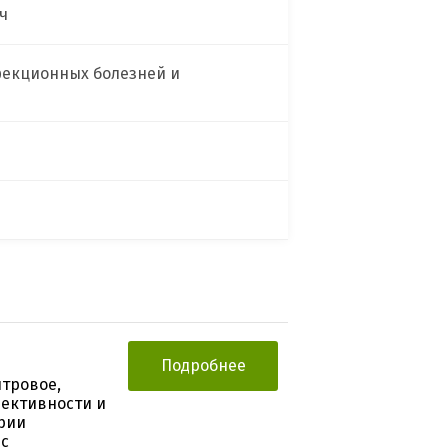
ч
фекционных болезней и
Подробнее
тровое,
ективности и
рии
 с