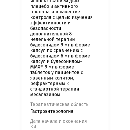
использованием двух
плацебо и активного
препарата в качестве
контроля с целью изучения
эффективности и
безопасности
дополнительной 8-
недельной терапии
будесонидом 9 мг в форме
капсул по сравнению с
будесонидом 6 мг в форме
капсул и будесонидом-
MMX® 9 мг в форме
таблеток у пациентов с
язвенным колитом,
рефрактерным к
стандартной терапии
месалазином
Терапевтическая область
Гастроэнтерология
Дата начала и окончания
КИ