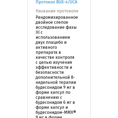
Протокол BUX-4/UCA
Название протокола
Рандомизированное
двойное слепое
исследование фазы
III с
использованием
двух плацебо и
активного
препарата в
качестве контроля
с целью изучения
эффективности и
безопасности
дополнительной 8-
недельной терапии
будесонидом 9 мг в
форме капсул по
сравнению с
будесонидом 6 мг в
форме капсул и
будесонидом-MMX®
9 мг в форме