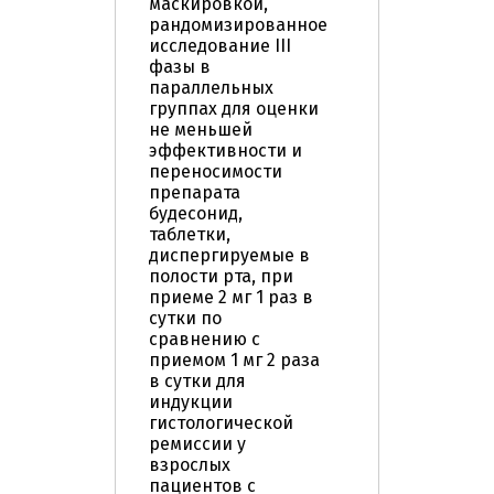
маскировкой,
рандомизированное
исследование III
фазы в
параллельных
группах для оценки
не меньшей
эффективности и
переносимости
препарата
будесонид,
таблетки,
диспергируемые в
полости рта, при
приеме 2 мг 1 раз в
сутки по
сравнению с
приемом 1 мг 2 раза
в сутки для
индукции
гистологической
ремиссии у
взрослых
пациентов с