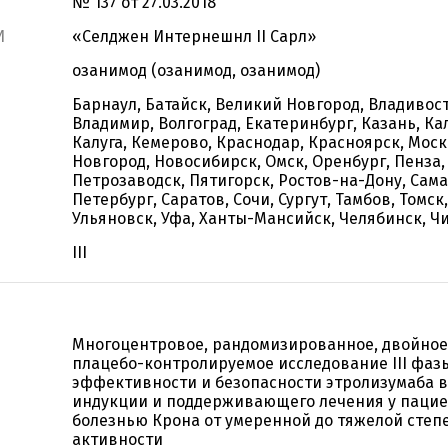
№ 137 от 27.03.2018
И
«Селджен Интернешнл II Сарл»
озанимод (озанимод, озанимод)
Барнаул, Батайск, Великий Новгород, Владивост
Владимир, Волгоград, Екатеринбург, Казань, Ка
Калуга, Кемерово, Краснодар, Красноярск, Мос
Новгород, Новосибирск, Омск, Оренбург, Пенза,
Петрозаводск, Пятигорск, Ростов-на-Дону, Сама
Петербург, Саратов, Сочи, Сургут, Тамбов, Томск,
Ульяновск, Уфа, Ханты-Мансийск, Челябинск, Ч
III
Многоцентровое, рандомизированное, двойное
плацебо-контролируемое исследование III фаз
эффективности и безопасности этролизумаба в
индукции и поддерживающего лечения у пацие
болезнью Крона от умеренной до тяжелой степ
активности