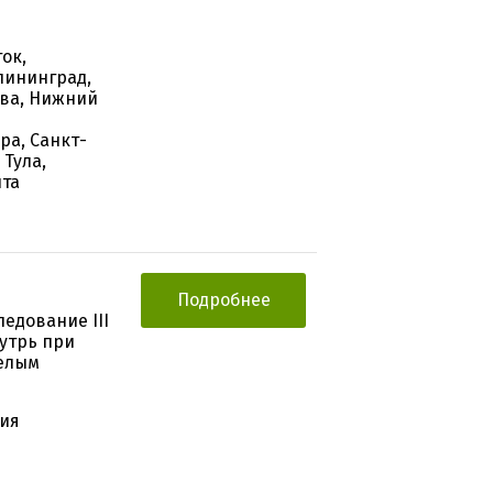
ок,
лининград,
ква, Нижний
ра, Санкт-
 Тула,
ита
Подробнее
едование III
утрь при
желым
гия