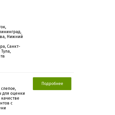
ок,
лининград,
ква, Нижний
ра, Санкт-
 Тула,
ита
Подробнее
 слепое,
ы для оценки
 качестве
нтов с
ени