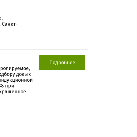
д,
, Санкт-
Подробнее
тролируемое,
дбору дозы с
индукционной
38 при
окращенное