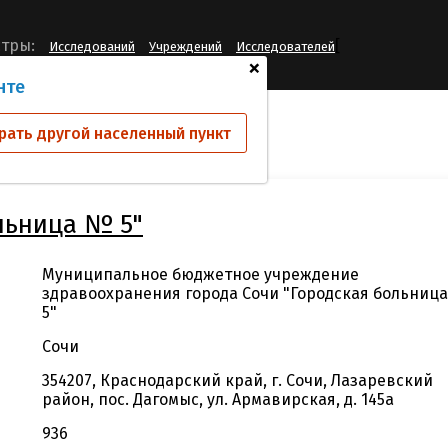
[
тры:
Исследований
Учреждений
Исследователей
+
нте
й
МБУЗ г. Сочи "Гор. больница № 5"
рать другой населенный пункт
ольница № 5"
Муниципальное бюджетное учреждение
здравоохранения города Сочи "Городская больниц
5"
Сочи
354207, Краснодарский край, г. Сочи, Лазаревский
район, пос. Дагомыс, ул. Армавирская, д. 145а
936