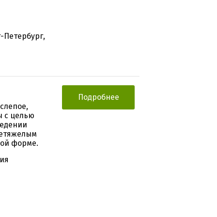
т-Петербург,
Подробнее
слепое,
ы с целью
ведении
нетяжелым
ной форме.
гия