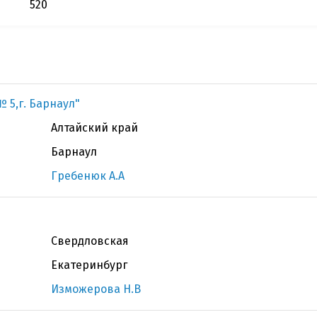
520
 5,г. Барнаул"
Алтайский край
Барнаул
Гребенюк А.А
Свердловская
Екатеринбург
Изможерова Н.В