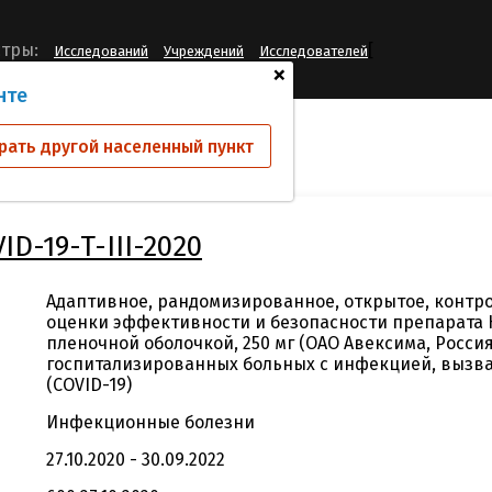
[
тры:
Исследований
Учреждений
Исследователей
+
нте
ий
Nobazit-COVID-19-T-III-2020
рать другой населенный пункт
D-19-T-III-2020
Адаптивное, рандомизированное, открытое, контр
оценки эффективности и безопасности препарата 
пленочной оболочкой, 250 мг (ОАО Авексима, Россия
госпитализированных больных с инфекцией, вызва
(COVID-19)
Инфекционные болезни
27.10.2020 - 30.09.2022