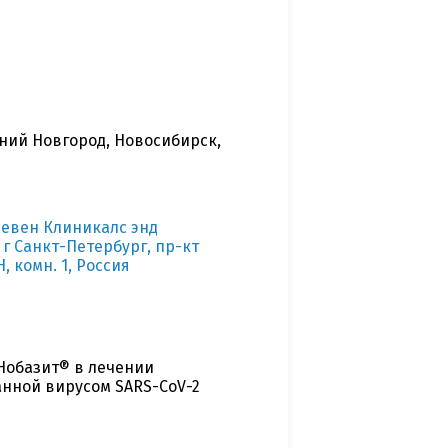
жний Новгород, Новосибирск,
севен Клиникалс энд
 г Санкт-Петербург, пр-кт
, комн. 1, Россия
Нобазит® в лечении
нной вирусом SARS-CoV-2