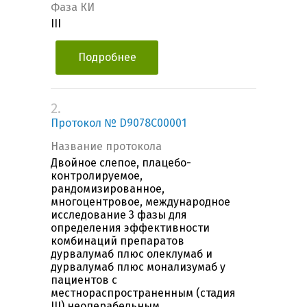
Фаза КИ
III
Подробнее
2.
Протокол № D9078C00001
Название протокола
Двойное слепое, плацебо-
контролируемое,
рандомизированное,
многоцентровое, международное
исследование 3 фазы для
определения эффективности
комбинаций препаратов
дурвалумаб плюс олеклумаб и
дурвалумаб плюс монализумаб у
пациентов с
местнораспространенным (стадия
III) неоперабельным