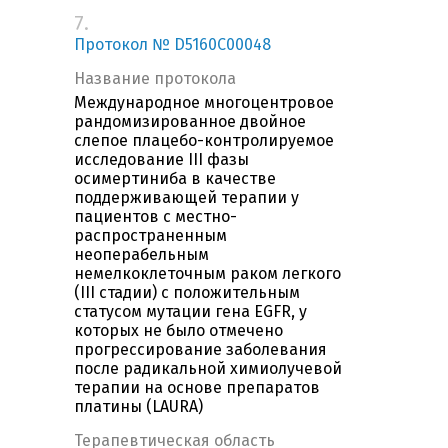
7.
Протокол № D5160C00048
Название протокола
Международное многоцентровое
рандомизированное двойное
слепое плацебо-контролируемое
исследование III фазы
осимертиниба в качестве
поддерживающей терапии у
пациентов с местно-
распространенным
неоперабельным
немелкоклеточным раком легкого
(III стадии) с положительным
статусом мутации гена EGFR, у
которых не было отмечено
прогрессирование заболевания
после радикальной химиолучевой
терапии на основе препаратов
платины (LAURA)
Терапевтическая область