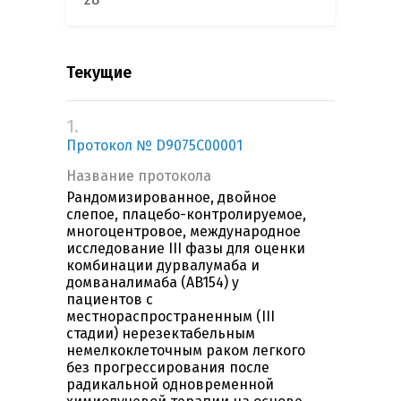
Текущие
1.
Протокол № D9075C00001
Название протокола
Рандомизированное, двойное
слепое, плацебо-контролируемое,
многоцентровое, международное
исследование III фазы для оценки
комбинации дурвалумаба и
домваналимаба (AB154) у
пациентов с
местнораспространенным (III
стадии) нерезектабельным
немелкоклеточным раком легкого
без прогрессирования после
радикальной одновременной