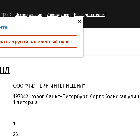
[
тры:
Исследований
Учреждений
Исследователей
+
нте
 КИО
ООО "ЧИЛТЕРН ИНТЕРНЕШНЛ"
рать другой населенный пункт
НЛ
ООО "ЧИЛТЕРН ИНТЕРНЕШНЛ"
197342, город Санкт-Петербург, Сердобольская улиц
1 литера а
1
23