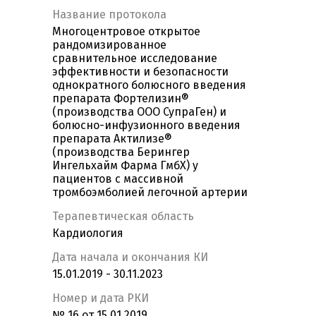
Название протокола
Многоцентровое открытое
рандомизированное
сравнительное исследование
эффективности и безопасности
однократного болюсного введения
препарата Фортелизин®
(производства ООО СупраГен) и
болюсно-инфузионного введения
препарата Актилизе®
(производства Берингер
Ингельхайм Фарма ГмбХ) у
пациентов с массивной
тромбоэмболией легочной артерии
Терапевтическая область
Кардиология
Дата начала и окончания КИ
15.01.2019 - 30.11.2023
Номер и дата РКИ
№ 16 от 15.01.2019