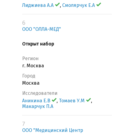
Лиджиева А.А
,
Смолярчук Е.А
6
ООО "ОЛЛА-МЕД"
Открыт набор
Регион
г. Москва
Город
Москва
Исследователи
Аникина Е.В
,
Томаев У.М
,
Макарчук П.А
7
ООО "Медицинский Центр