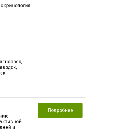
ндокринология
асноярск,
аводск,
ск,
Подробнее
ению
 активной
дней и