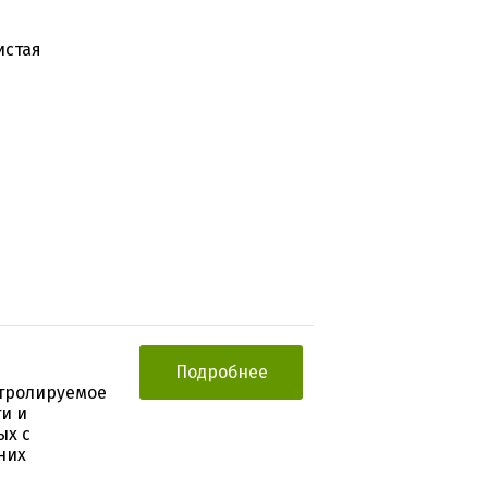
истая
Подробнее
тролируемое
и и
ых с
них