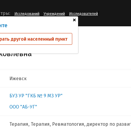
[
тры:
Исследований
Учреждений
Исследователей
+
нте
озова Людмила Яковлевна
рать другой населенный пункт
ковлевна
Ижевск
БУЗ УР "ГКБ № 9 МЗ УР"
ООО "АБ-УГ"
Терапия, Терапия, Ревматология, директор по разв