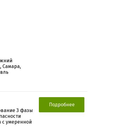
ижний
, Самара,
авль
Подробнее
ование 3 фазы
пасности
м с умеренной