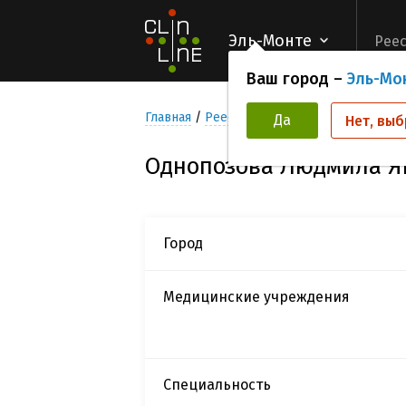
Эль-Монте
Реес
Ваш город –
Эль-Мо
Главная
Реестр Исследователей
Одноп
Да
Нет, выб
Однопозова Людмила Я
Город
Медицинские учреждения
Специальность