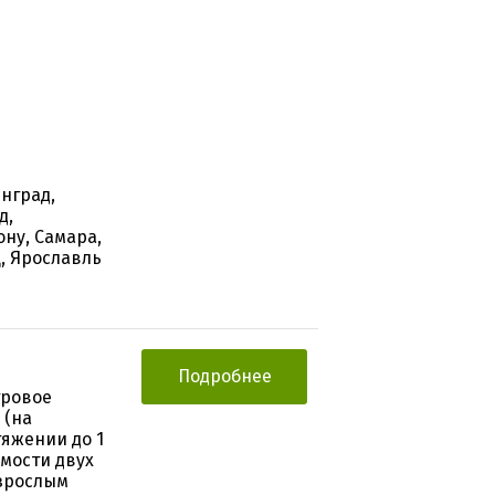
нград,
д,
ону, Самара,
ц, Ярославль
Подробнее
тровое
 (на
тяжении до 1
мости двух
зрослым