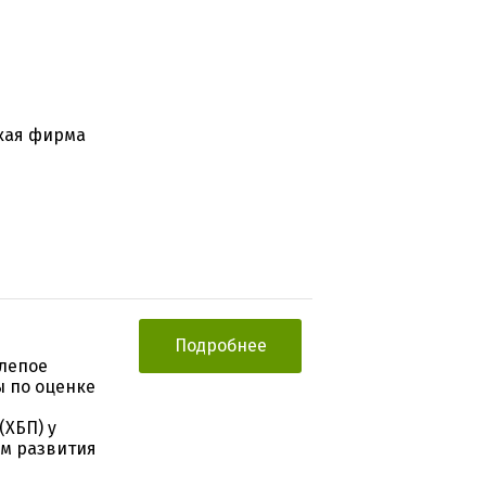
кая фирма
Подробнее
лепое
ы по оценке
(ХБП) у
ом развития