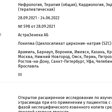
Нефрология, Терапия (общая), Кардиология, Э
(терапевтическая)
28.09.2021 - 24.06.2022
№ 598 от 28.09.2021
И
АстраЗенека АБ
Локелма (Циклосиликат циркония-натрия (SZC)
Арамиль, Барнаул, Воронеж, Ижевск, Казань, Кр
Москва, Нижний Новгород, Омск, Пермь, Петроз
Ростов-на-Дону, Санкт-Петербург, Уфа, Челябин
Ярославль
III
Открытое расширенное исследование по изуч
этрасимода при его применении у пациентов с
фазой неспецифического язвенного колита сре
тяжелой степени тяжести