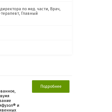
директора по мед. части, Врач,
-терапевт, Главный
Подробнее
ванное,
двумя
вание
ифузол® и
ривенных