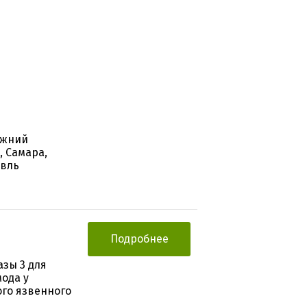
ижний
, Самара,
авль
Подробнее
зы 3 для
ода у
го язвенного