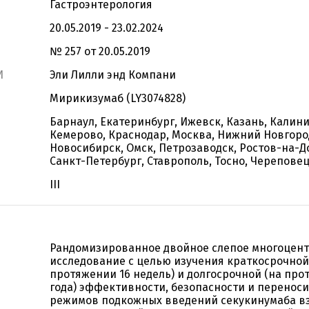
Гастроэнтерология
20.05.2019 - 23.02.2024
№ 257 от 20.05.2019
И
Эли Лилли энд Компани
Мирикизумаб (LY3074828)
Барнаул, Екатеринбург, Ижевск, Казань, Калини
Кемерово, Краснодар, Москва, Нижний Новгоро
Новосибирск, Омск, Петрозаводск, Ростов-на-Д
Санкт-Петербург, Ставрополь, Тосно, Черепове
III
Рандомизированное двойное слепое многоцен
исследование с целью изучения краткосрочной
протяжении 16 недель) и долгосрочной (на про
года) эффективности, безопасности и переноси
режимов подкожных введений секукинумаба в