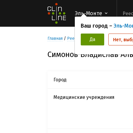
Эль-Монте
Реес
Ваш город –
Эль-Мо
Главная
Реестр Исследователей
Симон
Да
Нет, выб
Симонов Владислав Ал
Город
Медицинские учреждения