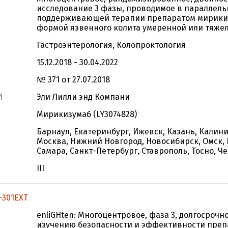
исследование 3 фазы, проводимое в параллель
поддерживающей терапии препаратом мирикиз
формой язвенного колита умеренной или тяже
Гастроэнтерология, Колопроктология
15.12.2018 - 30.04.2022
№ 371 от 27.07.2018
И
Эли Лилли энд Компани
Мирикизумаб (LY3074828)
Барнаул, Екатеринбург, Ижевск, Казань, Калин
Москва, Нижний Новгород, Новосибирск, Омск, 
Самара, Санкт-Петербург, Ставрополь, Тосно, Ч
III
-301EXT
enliGHten: Многоцентровое, фаза 3, долгосрочн
изучению безопасности и эффективности преп