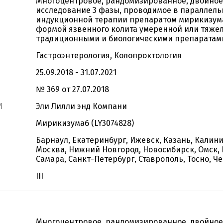
Многоцентровое, рандомизированное, двойное
исследование 3 фазы, проводимое в параллель
индукционной терапии препаратом мирикизума
формой язвенного колита умеренной или тяжел
традиционными и биологическими препаратам
Гастроэнтерология, Колопроктология
25.09.2018 - 31.07.2021
№ 369 от 27.07.2018
И
Эли Лилли энд Компани
Мирикизумаб (LY3074828)
Барнаул, Екатеринбург, Ижевск, Казань, Калин
Москва, Нижний Новгород, Новосибирск, Омск, 
Самара, Санкт-Петербург, Ставрополь, Тосно, Ч
III
Многоцентровое, рандомизированное, двойное