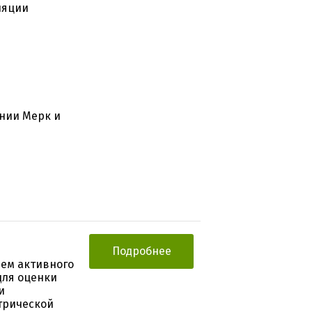
ляции
нии Мерк и
Подробнее
ием активного
для оценки
и
трической