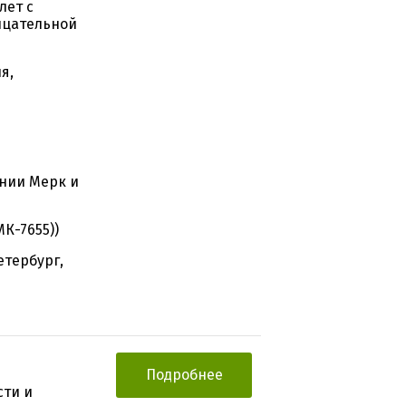
лет с
ицательной
я,
нии Мерк и
К-7655))
етербург,
Подробнее
сти и