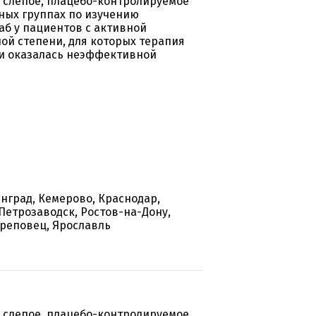
 слепое, плацебо-контролируемое
ных группах по изучению
б у пациентов с активной
ой степени, для которых терапия
и оказалась неэффективной
инград, Кемерово, Краснодар,
Петрозаводск, Ростов-на-Дону,
ереповец, Ярославль
 слепое, плацебо-контролируемое