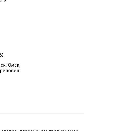
б)
ск, Омск,
ереповец