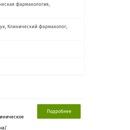
ческая фармакология,
ук, Клинический фармаколог,
Подробнее
линическое
на/