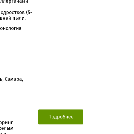
аллергенами
одростков (5-
ашней пыли.
монология
ь, Самара,
Подробнее
оринг
яжелым
е в