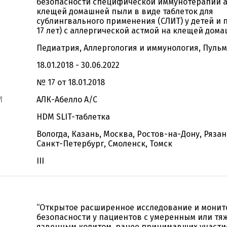
безопасности специфической иммунотерапии 
клещей домашней пыли в виде таблеток для
сублингвального применения (СЛИТ) у детей и п
17 лет) с аллергической астмой на клещей дом
Педиатрия, Аллергология и иммунология, Пуль
18.01.2018 - 30.06.2022
№ 17 от 18.01.2018
И
АЛК-Абелло А/С
HDM SLIT-таблетка
Вологда, Казань, Москва, Ростов-на-Дону, Рязан
Санкт-Петербург, Смоленск, Томск
III
“Открытое расширенное исследование и монит
безопасности у пациентов с умеренным или т
язвенным колитом, ранее принимавших участи