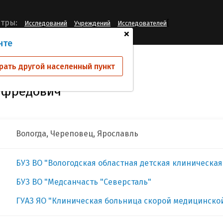
[
тры:
Исследований
Учреждений
Исследователей
+
нте
ов Владислав Альфредович
рать другой населенный пункт
ьфредович
Вологда, Череповец, Ярославль
БУЗ ВО "Вологодская областная детская клиническа
БУЗ ВО "Медсанчасть "Северсталь"
ГУАЗ ЯО "Клиническая больница скорой медицинско