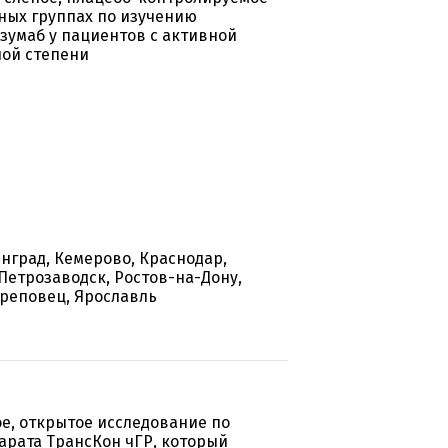
ных группах по изучению
умаб у пациентов с активной
лой степени
инград, Кемерово, Краснодар,
Петрозаводск, Ростов-на-Дону,
ереповец, Ярославль
ое, открытое исследование по
арата ТрансКон чГР, который