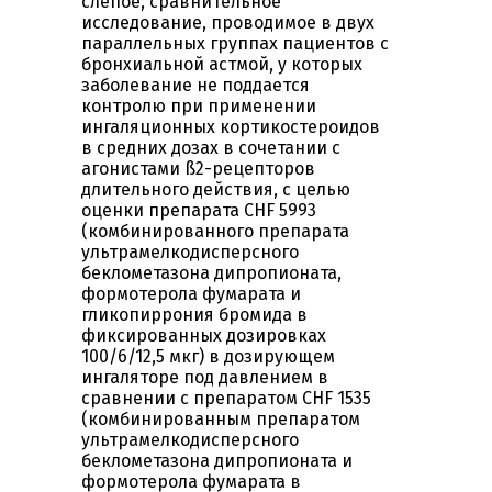
слепое, сравнительное
исследование, проводимое в двух
параллельных группах пациентов с
бронхиальной астмой, у которых
заболевание не поддается
контролю при применении
ингаляционных кортикостероидов
в средних дозах в сочетании с
агонистами ß2-рецепторов
длительного действия, с целью
оценки препарата CHF 5993
(комбинированного препарата
ультрамелкодисперсного
беклометазона дипропионата,
формотерола фумарата и
гликопиррония бромида в
фиксированных дозировках
100/6/12,5 мкг) в дозирующем
ингаляторе под давлением в
сравнении с препаратом CHF 1535
(комбинированным препаратом
ультрамелкодисперсного
беклометазона дипропионата и
формотерола фумарата в