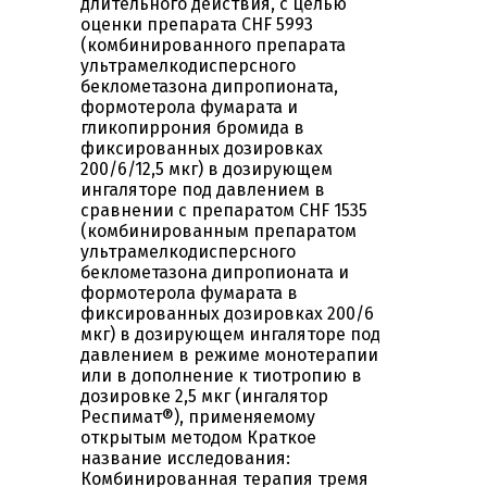
длительного действия, с целью
оценки препарата CHF 5993
(комбинированного препарата
ультрамелкодисперсного
беклометазона дипропионата,
формотерoла фумарата и
гликопиррония бромида в
фиксированных дозировках
200/6/12,5 мкг) в дозирующем
ингаляторе под давлением в
сравнении с препаратом CHF 1535
(комбинированным препаратом
ультрамелкодисперсного
беклометазона дипропионата и
формотерола фумарата в
фиксированных дозировках 200/6
мкг) в дозирующем ингаляторе под
давлением в режиме монотерапии
или в дополнение к тиотропию в
дозировке 2,5 мкг (ингалятор
Респимат®), применяемому
открытым методом Краткое
название исследования:
Комбинированная терапия тремя