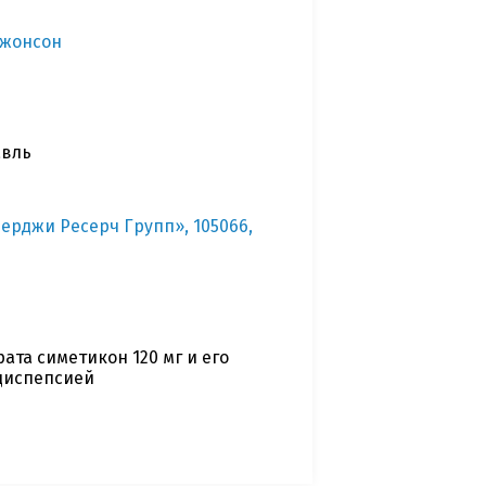
Джонсон
авль
рджи Ресерч Групп», 105066,
та симетикон 120 мг и его
диспепсией