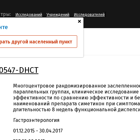
[
тры:
Исследований
Учреждений
Исследователей
+
нте
ий
CO-150121160547-DHCT
рать другой населенный пункт
60547-DHCT
Многоцентровое рандомизированное заслепленное 
параллельных группах, клиническое исследование
эффективности по сравнению эффективности и бе
наименований препарата симетикон при симптома
длительностью 8 недель функциональной диспепси
Гастроэнтерология
01.12.2015 - 30.04.2017