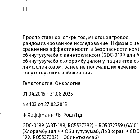
III
Проспективное, открытое, многоцентровое,
рандомизированное исследование III фазы с ц
сравнения эффективности и безопасности ко
обинутузумаба с венетоклаксом (GDC-0199 или A
обинутузумаба с хлорамбуцилом у пациентов с
лимфолейкозом, ранее не получавших лечения
сопутствующие заболевания.
Гематология, Онкология
01.04.2015 - 31.08.2025
№ 103 от 27.02.2015
И
Ф.Хоффманн-Ля Рош Лтд.
GDC-0199 (ABT-199, RO5537382) + RO5072759 (GA101
(Хлорамбуцил + + Обинутузумаб, Лейкеран + GDC
199, RO5537382) + Обинутузумаб)