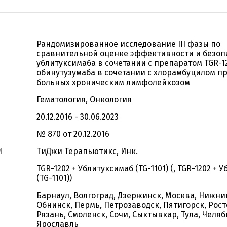
Рандомизированное исследование III фазы по
сравнительной оценке эффективности и безоп
ублитуксимаба в сочетании с препаратом TGR-1
обинутузумаба в сочетании с хлорамбуцилом п
больных хроническим лимфолейкозом
Гематология, Онкология
20.12.2016 - 30.06.2023
№ 870 от 20.12.2016
И
ТиДжи Терапьютикс, Инк.
TGR-1202 + Ублитуксимаб (TG-1101) (, TGR-1202 + 
(TG-1101))
Барнаул, Волгоград, Дзержинск, Москва, Нижни
Обнинск, Пермь, Петрозаводск, Пятигорск, Рост
Рязань, Смоленск, Сочи, Сыктывкар, Тула, Челяб
Ярославль