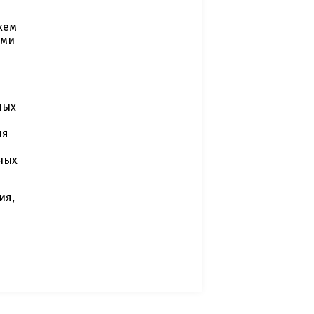
хем
ыми
ных
ля
ных
ия,