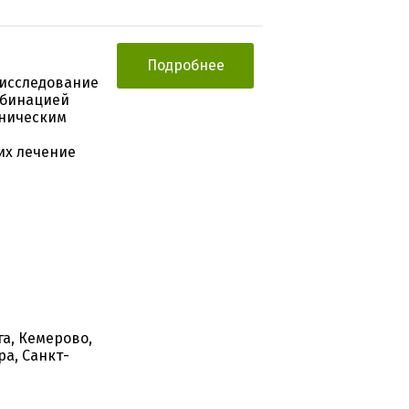
Подробнее
исследование
мбинацией
оническим
их лечение
га, Кемерово,
ра, Санкт-