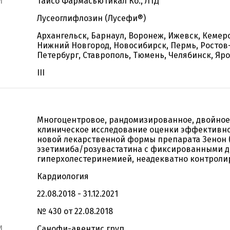
И
Тайсо Фармасьютикал Ко., ЛТД
Лусеоглифлозин (Лусефи®)
Архангельск, Барнаул, Воронеж, Ижевск, Кемеро
Нижний Новгород, Новосибирск, Пермь, Ростов-
Петербург, Ставрополь, Тюмень, Челябинск, Яр
III
Многоцентровое, рандомизированное, двойное
клиническое исследование оценки эффективно
новой лекарственной формы препарата Зенон
эзетимиба/розувастатина с фиксированными д
гиперхолестеринемией, неадекватно контроли
Кардиология
22.08.2018 - 31.12.2021
№ 430 от 22.08.2018
И
Санофи-авентис груп