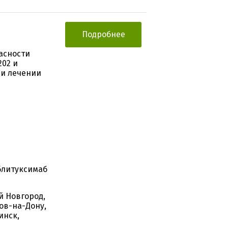
Подробнее
асности
202 и
ри лечении
Ублитуксимаб
й Новгород,
ов-на-Дону,
инск,