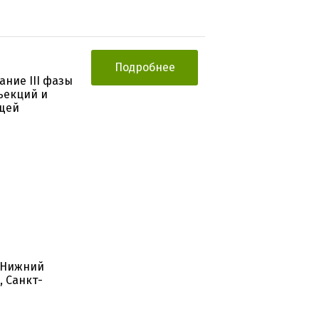
Подробнее
ние III фазы
ъекций и
ущей
, Нижний
, Санкт-