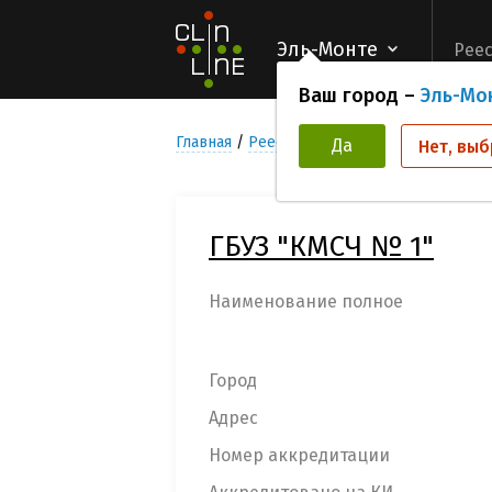
Эль-Монте
Реес
Ваш город –
Эль-Мо
Главная
Реестр Медицинских учреждени
Да
Нет, выб
ГБУЗ "КМСЧ № 1"
Наименование полное
Город
Адрес
Номер аккредитации