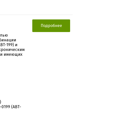
Подробнее
елью
мбинации
BT-199) и
 хроническим
 и имеющих
)
-0199 (ABT-