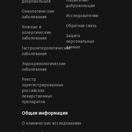
Пациентам/
добровольцев
добровольцам
Онкологические
Исследователям
заболевания
Обратная связь
Кожные и
аллергические
Защита
заболевания
персональных
данных
Гастроэнтерологические
заболевания
Эндокринологические
заболевания
Реестр
зарегистрированных
российских
лекарственных
препаратов
Общая информация
О клинических исследованиях