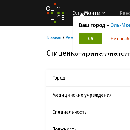
Эль-Монте
Реес
Ваш город –
Эль-Мо
Главная
Реестр Исследователей
Стице
Да
Нет, выб
Стиценко Ирина Анатол
Город
Медицинские учреждения
Специальность
Должность