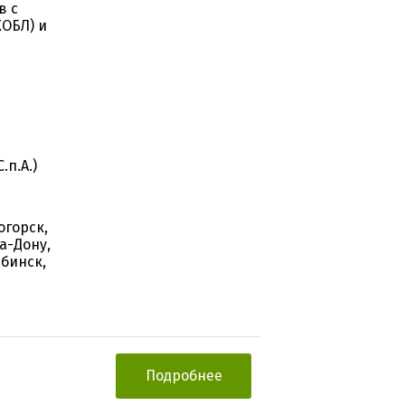
в с
ХОБЛ) и
.п.А.)
огорск,
а-Дону,
ябинск,
Подробнее