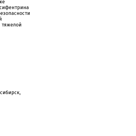
ке
нсифентрина
безопасности
й
и тяжелой
осибирск,