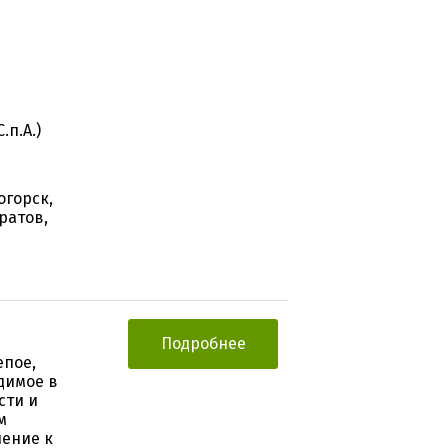
.п.А.)
огорск,
ратов,
Подробнее
епое,
димое в
сти и
м
нение к