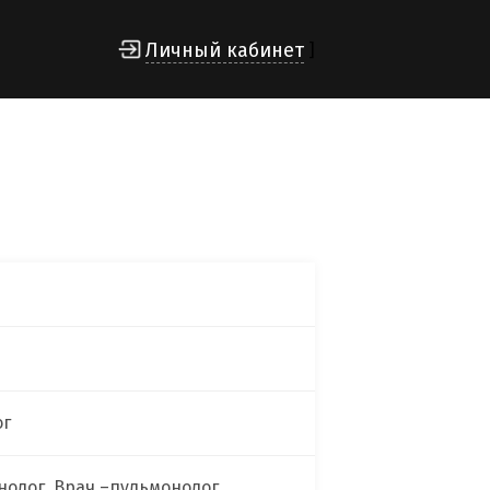
Личный кабинет
]
ог
нолог, Врач –пульмонолог