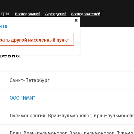
[
тры:
Исследований
Учреждений
Исследователей
+
нте
нко Ирина Анатольевна
рать другой населенный пункт
ьевна
Санкт-Петербург
ООО "ИМИ"
Пульмонология, Врач-пульмонолог, врач-пульмонол
Врач, Врач-пульмонолог, Врач- пульмонолог, Пульмо