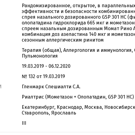
Рандомизированное, открытое, в параллельных
эффективности и безопасности комбинированн
спрея назального дозированного GSP 301 НС (
олопатадина гидрохлорида 665 мкг и мометазона
спреем назальным дозированным Момат Рино 
комбинация доз азеластина 140 мкг и мометазон
сезонным аллергическим ринитом
Терапия (общая), Аллергология и иммунология,
Пульмонология
19.03.2019 - 06.12.2020
№ 132 от 19.03.2019
И
Гленмарк Спешиалти С.А.
Риалтрис (Мометазон + Олопатадин, GSP 301 НС)
Екатеринбург, Краснодар, Москва, Новосибирск
Ставрополь, Ярославль
III