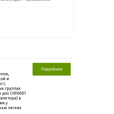
Подробнее
епое,
кой и
ст,
ых группах
 доз CHF6001
алятора) в
ии у
нью легких