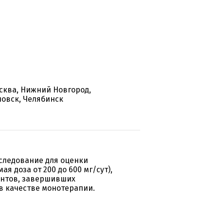
осква, Нижний Новгород,
новск, Челябинск
следование для оценки
 доза от 200 до 600 мг/сут),
ентов, завершивших
в качестве монотерапии.