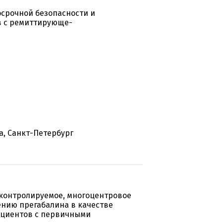
осрочной безопасности и
в с ремиттирующе-
а, Санкт-Петербург
-контролируемое, многоцентровое
ению прегабалина в качестве
ациентов с первичными