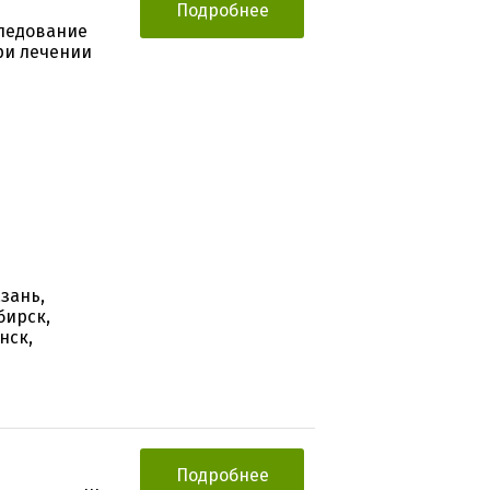
Подробнее
ледование
ри лечении
азань,
бирск,
нск,
Подробнее