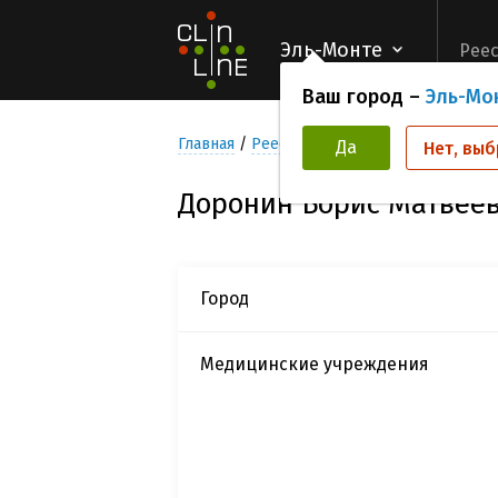
Эль-Монте
Реес
Ваш город –
Эль-Мо
Главная
Реестр Исследователей
Дорон
Да
Нет, выб
Доронин Борис Матвее
Город
Медицинские учреждения