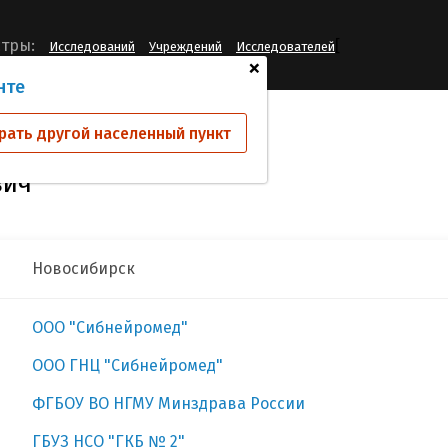
[
тры:
Исследований
Учреждений
Исследователей
+
нте
ин Борис Матвеевич
рать другой населенный пункт
вич
Новосибирск
ООО "Сибнейромед"
ООО ГНЦ "Сибнейромед"
ФГБОУ ВО НГМУ Минздрава России
ГБУЗ НСО "ГКБ № 2"