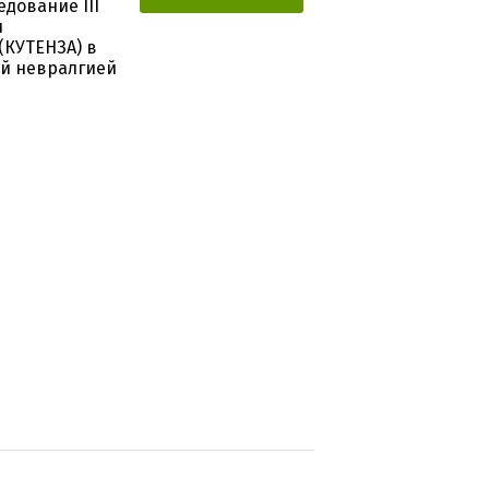
дование III
и
(КУТЕНЗА) в
ой невралгией