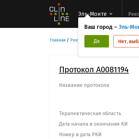
Эль-Монте
Реес
Ваш город –
Эль-Мо
Главная
Реестр Клинических исследован
Да
Нет, выб
Протокол А0081194
Название протокола
Терапевтическая область
Дата начала и окончания КИ
Номер и дата РКИ