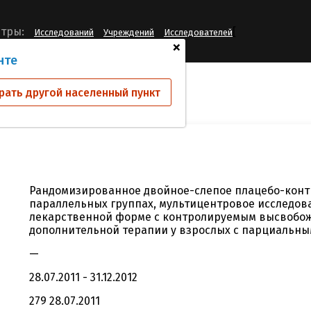
[
тры:
Исследований
Учреждений
Исследователей
+
нте
ий
А0081194
рать другой населенный пункт
Рандомизированное двойное-слепое плацебо-конт
параллельных группах, мультицентровое исследов
лекарственной форме с контролируемым высвобож
дополнительной терапии у взрослых с парциальн
—
28.07.2011 - 31.12.2012
279 28.07.2011