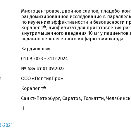
Многоцентровое, двойное слепое, плацебо-ко
рандомизированное исследование в параллель
по изучению эффективности и безопасности п
Корапепт®, лиофилизат для приготовления рас
внутримышечного введения 10 мг у пациентов 
недавно перенесенного инфаркта миокарда.
Кардиология
01.09.2023 - 31.12.2024
№ 484 от 01.09.2023
И
ООО «ПептидПро»
Корапепт®
Санкт-Петербург, Саратов, Тольятти, Челябинск
II
-2021