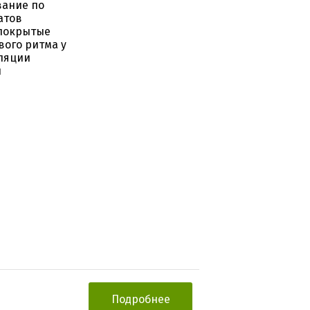
вание по
атов
 покрытые
вого ритма у
ляции
и
Подробнее