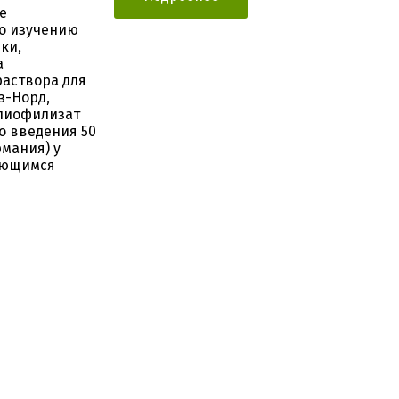
е
по изучению
ки,
а
раствора для
з-Норд,
 лиофилизат
о введения 50
мания) у
ающимся