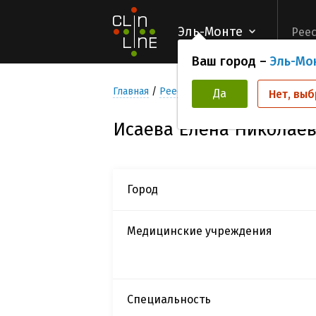
Эль-Монте
Реес
Ваш город –
Эль-Мо
Главная
Реестр Исследователей
Исаев
Да
Нет, выб
Исаева Елена Николае
Город
Медицинские учреждения
Специальность