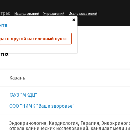
[
тры:
Исследований
Учреждений
Исследователей
+
нте
а Елена Николаевна
рать другой населенный пункт
вна
Казань
ГАУЗ "МКДЦ"
ООО "НИМК "Ваше здоровье"
Эндокринология, Кардиология, Терапия, Эндокриноло
отдела клинических исследований, кандидат медици