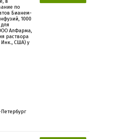
, в
вание по
атов Бианем-
нфузий, 1000
 для
(ООО АлФарма,
ия раствора
Инк., США) у
-Петербург