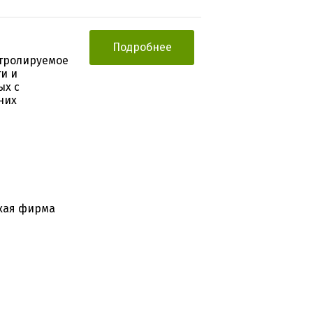
Подробнее
тролируемое
и и
ых с
них
кая фирма