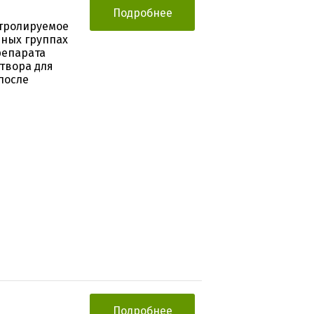
Подробнее
нтролируемое
ных группах
репарата
твора для
после
Подробнее