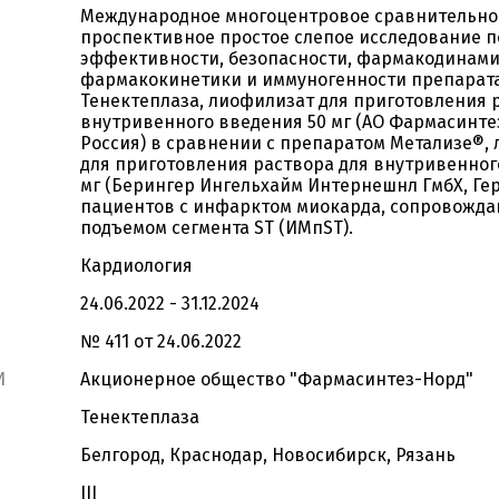
Международное многоцентровое сравнительно
проспективное простое слепое исследование 
эффективности, безопасности, фармакодинами
фармакокинетики и иммуногенности препарат
Тенектеплаза, лиофилизат для приготовления 
внутривенного введения 50 мг (АО Фармасинте
Россия) в сравнении с препаратом Метализе®,
для приготовления раствора для внутривенног
мг (Берингер Ингельхайм Интернешнл ГмбХ, Гер
пациентов c инфарктом миокарда, сопровожд
подъемом сегмента ST (ИМпST).
Кардиология
24.06.2022 - 31.12.2024
№ 411 от 24.06.2022
И
Акционерное общество "Фармасинтез-Норд"
Тенектеплаза
Белгород, Краснодар, Новосибирск, Рязань
III