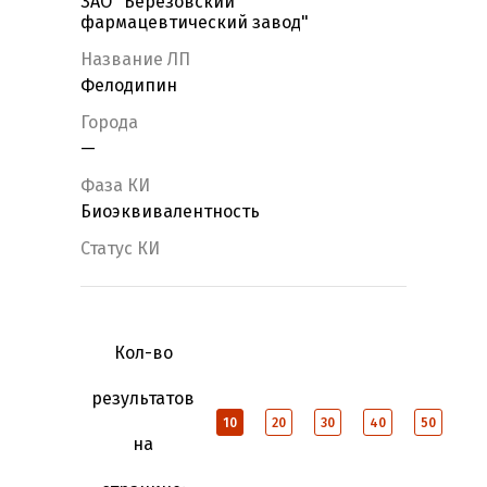
ЗАО "Берёзовский
фармацевтический завод"
Название ЛП
Фелодипин
Города
—
Фаза КИ
Биоэквивалентность
Статус КИ
Кол-во
результатов
10
20
30
40
50
на