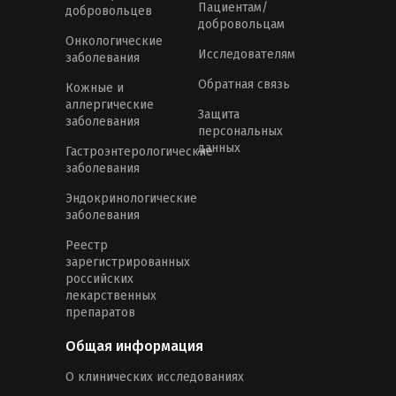
Пациентам/
добровольцев
добровольцам
Онкологические
Исследователям
заболевания
Обратная связь
Кожные и
аллергические
Защита
заболевания
персональных
данных
Гастроэнтерологические
заболевания
Эндокринологические
заболевания
Реестр
зарегистрированных
российских
лекарственных
препаратов
Общая информация
О клинических исследованиях