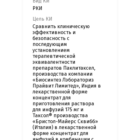
Вид КИ
РКИ
Цель КИ
Сравнить клиническую
эффективность и
безопасность с
последующим
установлением
терапевтической
эквивалентности
препаратов Паклитаксел,
производства компании
«Биосинтез Лэбораториз
Прайвит Лимитед», Индия в
лекарственной форме
концентрат для
приготовления раствора
для инфузий 175 мг и
Таксол® производства
«Бристол-Майерс Сквибб»
(Италия) в лекарственной
форме концентрат для
инфузий в комбинации с