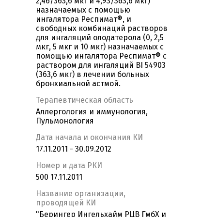
2,46/363,6 мкг и 4,93/363,6 мкг)
назначаемых с помощью
ингалятора Респимат®, и
свободных комбинаций растворов
для ингаляций олодатерола (0, 2,5
мкг, 5 мкг и 10 мкг) назначаемых с
помощью ингалятора Респимат® с
раствором для ингаляций BI 54903
(363,6 мкг) в лечении больных
бронхиальной астмой.
Терапевтическая область
Аллергология и иммунология,
Пульмонология
Дата начала и окончания КИ
17.11.2011 - 30.09.2012
Номер и дата РКИ
500 17.11.2011
Название организации,
проводящей КИ
"Берингер Ингельхайм РЦВ ГмбХ и