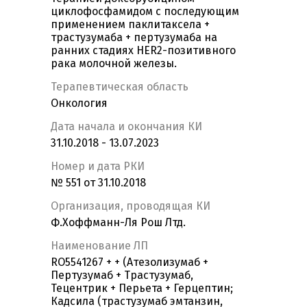
циклофосфамидом с последующим
применением паклитаксела +
трастузумаба + пертузумаба на
ранних стадиях HER2-позитивного
рака молочной железы.
Терапевтическая область
Онкология
Дата начала и окончания КИ
31.10.2018 - 13.07.2023
Номер и дата РКИ
№ 551 от 31.10.2018
Организация, проводящая КИ
Ф.Хоффманн-Ля Рош Лтд.
Наименование ЛП
RO5541267 + + (Атезолизумаб +
Пертузумаб + Трастузумаб,
Тецентрик + Перьета + Герцептин;
Кадсила (трастузумаб эмтанзин,