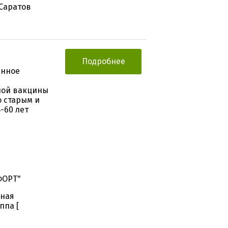
 Саратов
Подробнее
анное
ной вакцины
о старым и
-60 лет
ФОРТ"
нная
ппа [