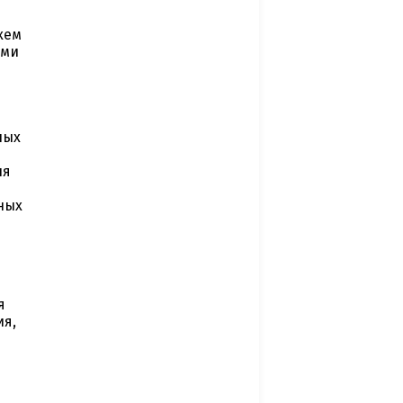
хем
ыми
ных
ля
ных
я
я
ия,