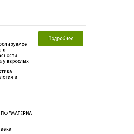
Подробнее
тролируемое
е в
асности
а у взрослых
ктика
логия и
НПФ "МАТЕРИА
овека