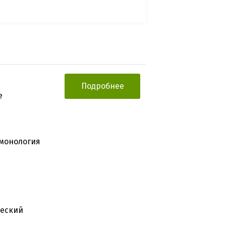
Подробнее
е
ьмонология
ческий