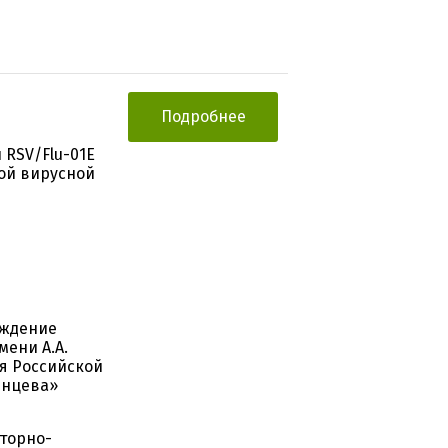
Подробнее
 RSV/Flu-01E
ой вирусной
еждение
ени А.А.
я Российской
инцева»
торно-