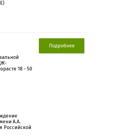
E)
Подробнее
азальной
ЦЖ-
расте 18 - 50
еждение
ени А.А.
я Российской