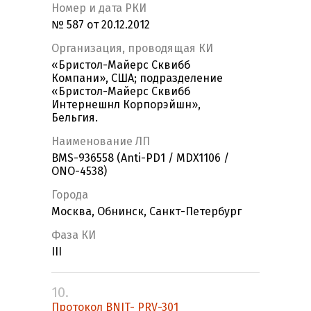
Номер и дата РКИ
№ 587 от 20.12.2012
Организация, проводящая КИ
«Бристол-Майерс Сквибб
Компани», США; подразделение
«Бристол-Майерс Сквибб
Интернешнл Корпорэйшн»,
Бельгия.
Наименование ЛП
BMS-936558 (Anti-PD1 / MDX1106 /
ONO-4538)
Города
Москва, Обнинск, Санкт-Петербург
Фаза КИ
III
10.
Протокол BNIT- PRV-301