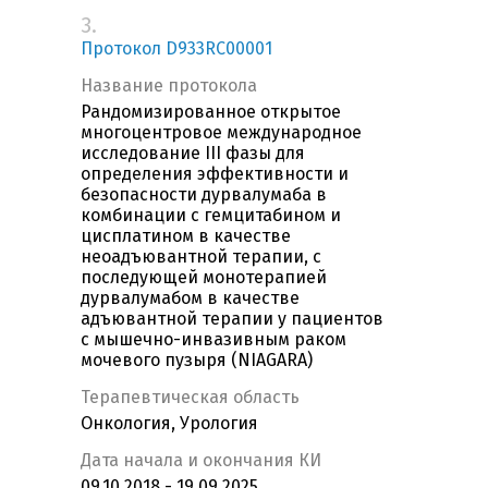
3.
Протокол D933RC00001
Название протокола
Рандомизированное открытое
многоцентровое международное
исследование III фазы для
определения эффективности и
безопасности дурвалумаба в
комбинации с гемцитабином и
цисплатином в качестве
неоадъювантной терапии, с
последующей монотерапией
дурвалумабом в качестве
адъювантной терапии у пациентов
с мышечно-инвазивным раком
мочевого пузыря (NIAGARA)
Терапевтическая область
Онкология, Урология
Дата начала и окончания КИ
09.10.2018 - 19.09.2025