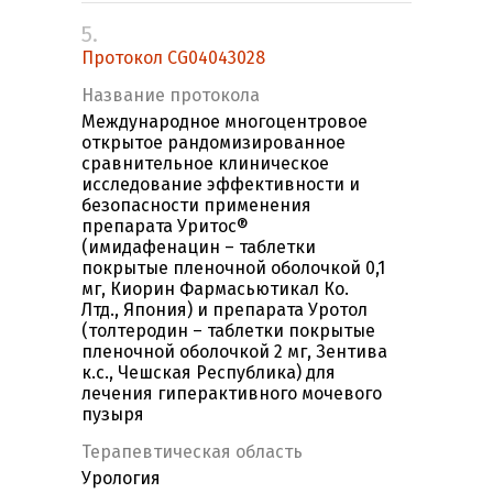
5.
Протокол CG04043028
Название протокола
Международное многоцентровое
открытое рандомизированное
сравнительное клиническое
исследование эффективности и
безопасности применения
препарата Уритос®
(имидафенацин – таблетки
покрытые пленочной оболочкой 0,1
мг, Киорин Фармасьютикал Ко.
Лтд., Япония) и препарата Уротол
(толтеродин – таблетки покрытые
пленочной оболочкой 2 мг, Зентива
к.с., Чешская Республика) для
лечения гиперактивного мочевого
пузыря
Терапевтическая область
Урология