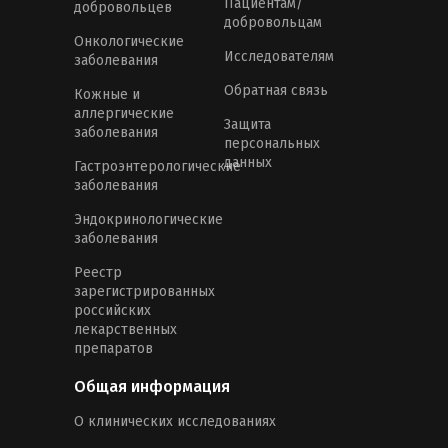
Пациентам/
добровольцев
добровольцам
Онкологические
Исследователям
заболевания
Обратная связь
Кожные и
аллергические
Защита
заболевания
персональных
данных
Гастроэнтерологические
заболевания
Эндокринологические
заболевания
Реестр
зарегистрированных
российских
лекарственных
препаратов
Общая информация
О клинических исследованиях