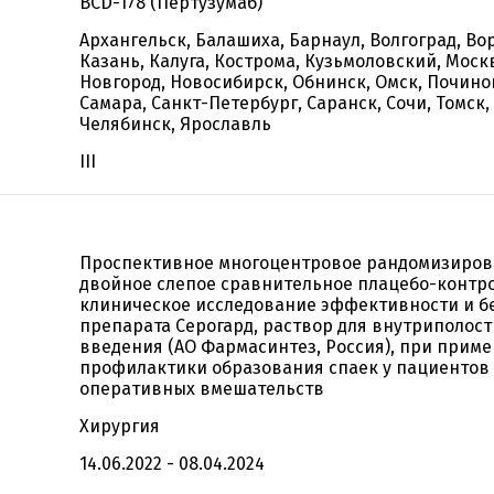
BCD-178 (Пертузумаб)
Архангельск, Балашиха, Барнаул, Волгоград, Во
Казань, Калуга, Кострома, Кузьмоловский, Мос
Новгород, Новосибирск, Обнинск, Омск, Починок
Самара, Санкт-Петербург, Саранск, Сочи, Томск,
Челябинск, Ярославль
III
2
Проспективное многоцентровое рандомизиро
двойное слепое сравнительное плацебо-контр
клиническое исследование эффективности и б
препарата Серогард, раствор для внутриполост
введения (АО Фармасинтез, Россия), при прим
профилактики образования спаек у пациентов
оперативных вмешательств
Хирургия
14.06.2022 - 08.04.2024