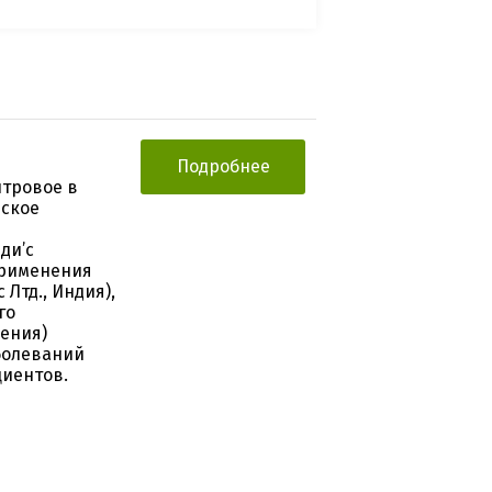
Подробнее
нтровое в
еское
ди’с
 применения
 Лтд., Индия),
го
ения)
болеваний
циентов.