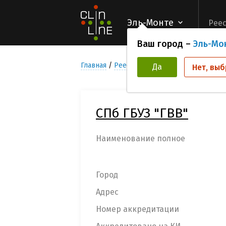
Эль-Монте
Реес
Ваш город –
Эль-Мо
Главная
Реестр Медицинских учреждени
Да
Нет, выб
СПб ГБУЗ "ГВВ"
Наименование полное
Город
Адрес
Номер аккредитации