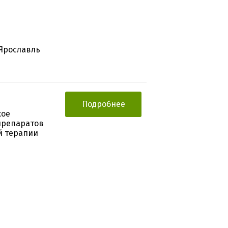
 Ярославль
Подробнее
кое
препаратов
й терапии