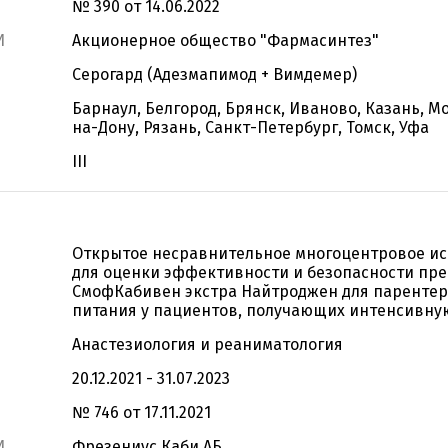
№ 390 от 14.06.2022
И
Акционерное общество "Фармасинтез"
Серогард (Адезмапимод + Вимдемер)
Барнаул, Белгород, Брянск, Иваново, Казань, М
на-Дону, Рязань, Санкт-Петербург, Томск, Уфа
III
Открытое несравнительное многоцентровое и
для оценки эффективности и безопасности пр
СмофКабивен экстра Найтроджен для парентер
питания у пациентов, получающих интенсивну
Анастезиология и реаниматология
20.12.2021 - 31.07.2023
№ 746 от 17.11.2021
И
Фрезениус Каби АБ