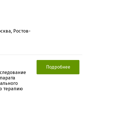
осква, Ростов-
Подробнее
сследование
епарата
ального
ю терапию