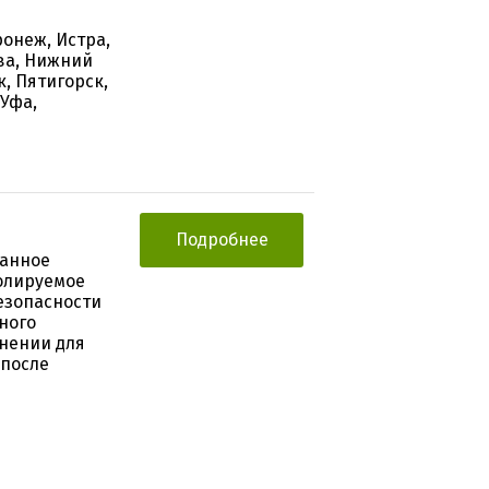
ронеж, Истра,
ква, Нижний
, Пятигорск,
 Уфа,
Подробнее
ванное
олируемое
езопасности
ного
енении для
 после