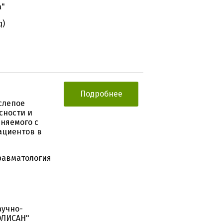
а"
д)
Подробнее
слепое
сности и
няемого с
ациентов в
Травматология
аучно-
ОЛИСАН"