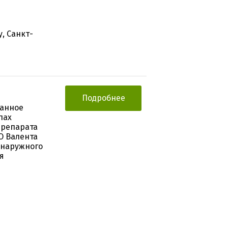
, Санкт-
Подробнее
ванное
пах
препарата
О Валента
я наружного
я