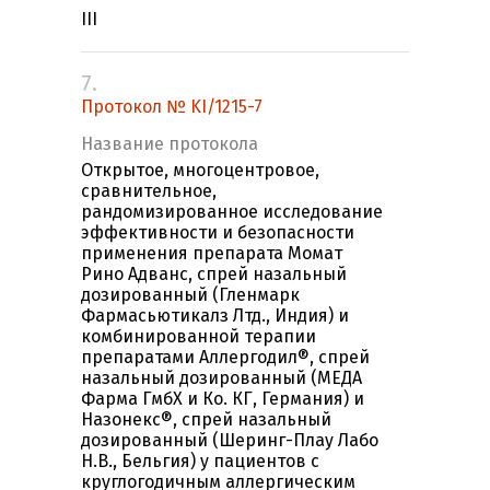
III
7.
Протокол № KI/1215-7
Название протокола
Открытое, многоцентровое,
сравнительное,
рандомизированное исследование
эффективности и безопасности
применения препарата Момат
Рино Адванс, спрей назальный
дозированный (Гленмарк
Фармасьютикалз Лтд., Индия) и
комбинированной терапии
препаратами Аллергодил®, спрей
назальный дозированный (МЕДА
Фарма ГмбХ и Ко. КГ, Германия) и
Назонекс®, спрей назальный
дозированный (Шеринг-Плау Лабо
Н.В., Бельгия) у пациентов с
круглогодичным аллергическим