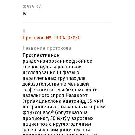
Фаза КИ
IV
8.
Протокол № TRICAL07830
Название протокола
Проспективное
рандомизированное двойное-
слепое мультицентровое
исследование III фазы в
параллельных группах для
доказательства не меньшей
эффективности и безопасности
назального спрея Назакорт
(триамцинолона ацетонид, 55 мкг)
по сравнению с назальным спреем
Фликсоназе® (флутиказона
пропионат, 50 мкг) у взрослых
пациентов с круглогодичным
аллергическим ринитом при