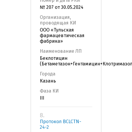
Номер и дата РКИ
№ 207 от 30.05.2024
Организация,
проводящая КИ
ООО «Тульская
фармацевтическая
фабрика»
Наименование ЛП
Беклотицин
(Бетаметазон+Гентамицин+Клотримазол
Города
Казань
Фаза КИ
III
8.
Протокол BCLCTN-
24-2