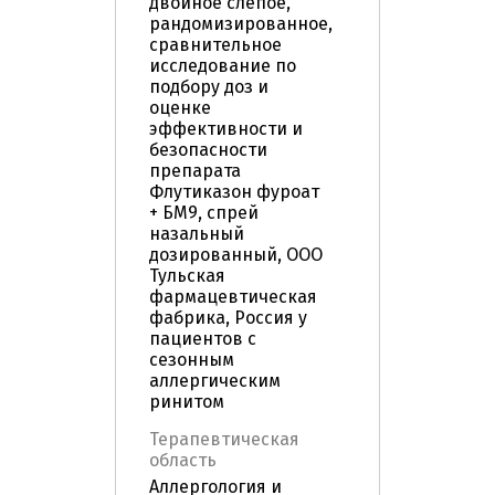
двойное слепое,
рандомизированное,
сравнительное
исследование по
подбору доз и
оценке
эффективности и
безопасности
препарата
Флутиказон фуроат
+ БМ9, спрей
назальный
дозированный, ООО
Тульская
фармацевтическая
фабрика, Россия у
пациентов с
сезонным
аллергическим
ринитом
Терапевтическая
область
Аллергология и