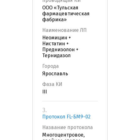
проводящая КИ
ООО «Тульская
фармацевтическая
фабрика»
Наименование ЛП
Неомицин +
Нистатин +
Преднизолон +
Тернидазол
Города
Ярославль
Фаза КИ
III
3.
Протокол FL-БМ9-02
Название протокола
Многоцентровое,