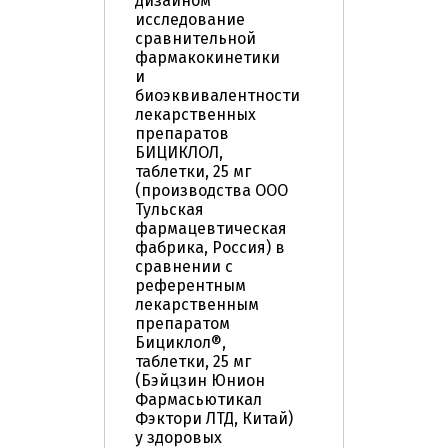
дизайном
исследование
сравнительной
фармакокинетики
и
биоэквивалентности
лекарственных
препаратов
БИЦИКЛОЛ,
таблетки, 25 мг
(производства ООО
Тульская
фармацевтическая
фабрика, Россия) в
сравнении с
референтным
лекарственным
препаратом
Бициклол®,
таблетки, 25 мг
(Бэйцзин Юнион
Фармасьютикал
Фэктори ЛТД, Китай)
у здоровых