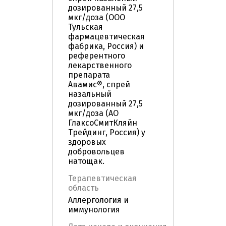
дозированный 27,5
мкг/доза (ООО
Тульская
фармацевтическая
фабрика, Россия) и
референтного
лекарственного
препарата
Авамис®, спрей
назальный
дозированный 27,5
мкг/доза (АО
ГлаксоСмитКляйн
Трейдинг, Россия) у
здоровых
добровольцев
натощак.
Терапевтическая
область
Аллергология и
иммунология