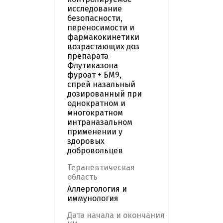
исследование
безопасности,
переносимости и
фармакокинетики
возрастающих доз
препарата
Флутиказона
фуроат + БМ9,
спрей назальный
дозированный при
однократном и
многократном
интраназальном
применении у
здоровых
добровольцев
Терапевтическая
область
Аллергология и
иммунология
Дата начала и окончания