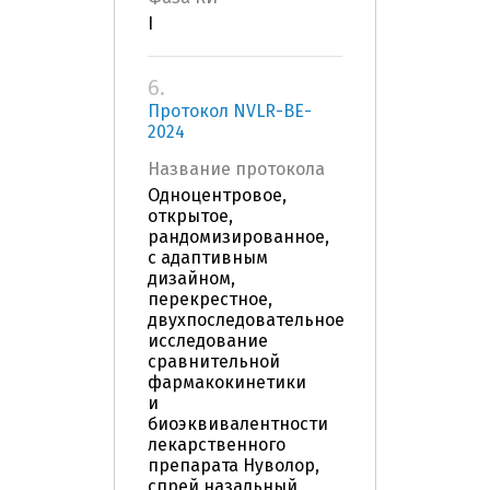
I
6.
Протокол NVLR-BE-
2024
Название протокола
Одноцентровое,
открытое,
рандомизированное,
с адаптивным
дизайном,
перекрестное,
двухпоследовательное
исследование
сравнительной
фармакокинетики
и
биоэквивалентности
лекарственного
препарата Нуволор,
спрей назальный