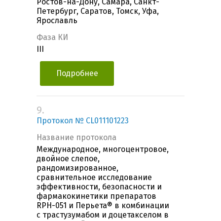
Ростов-на-Дону, Самара, Санкт-
Петербург, Саратов, Томск, Уфа,
Ярославль
Фаза КИ
III
Подробнее
9.
Протокол № CL011101223
Название протокола
Международное, многоцентровое,
двойное слепое,
рандомизированное,
сравнительное исследование
эффективности, безопасности и
фармакокинетики препаратов
RPH-051 и Перьета® в комбинации
с трастузумабом и доцетакселом в