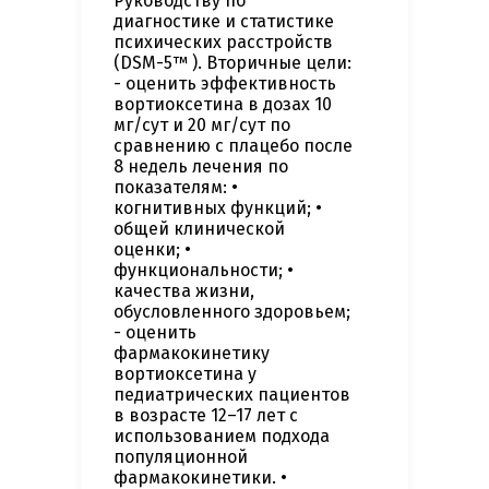
Руководству по
диагностике и статистике
психических расстройств
(DSM-5™ ). Вторичные цели:
- оценить эффективность
вортиоксетина в дозах 10
мг/сут и 20 мг/сут по
сравнению с плацебо после
8 недель лечения по
показателям: •
когнитивных функций; •
общей клинической
оценки; •
функциональности; •
качества жизни,
обусловленного здоровьем;
- оценить
фармакокинетику
вортиоксетина у
педиатрических пациентов
в возрасте 12–17 лет с
использованием подхода
популяционной
фармакокинетики. •