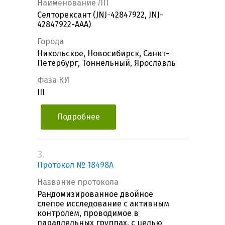
Наименование ЛП
Селторексант (JNJ-42847922, JNJ-
42847922-AAA)
Города
Никольское, Новосибирск, Санкт-
Петербург, Тоннельный, Ярославль
Фаза КИ
III
Подробнее
3.
Протокол № 18498A
Название протокола
Рандомизированное двойное
слепое исследование с активным
контролем, проводимое в
параллельных группах, с целью