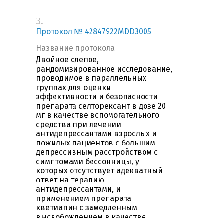
3.
Протокол № 42847922MDD3005
Название протокола
Двойное слепое,
рандомизированное исследование,
проводимое в параллельных
группах для оценки
эффективности и безопасности
препарата селторексант в дозе 20
мг в качестве вспомогательного
средства при лечении
антидепрессантами взрослых и
пожилых пациентов с большим
депрессивным расстройством с
симптомами бессонницы, у
которых отсутствует адекватный
ответ на терапию
антидепрессантами, и
применением препарата
кветиапин с замедленным
высвобождением в качестве