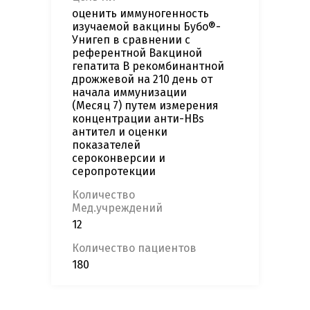
оценить иммуногенность
изучаемой вакцины Бубо®-
Унигеп в сравнении с
референтной Вакциной
гепатита B рекомбинантной
дрожжевой на 210 день от
начала иммунизации
(Месяц 7) путем измерения
концентрации анти-HBs
антител и оценки
показателей
сероконверсии и
серопротекции
Количество
Мед.учреждений
12
Количество пациентов
180