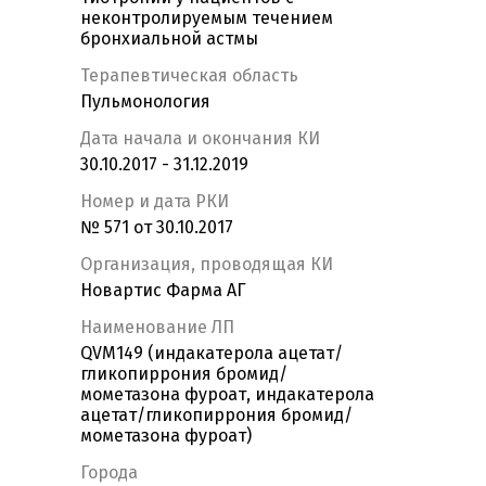
неконтролируемым течением
бронхиальной астмы
Терапевтическая область
Пульмонология
Дата начала и окончания КИ
30.10.2017 - 31.12.2019
Номер и дата РКИ
№ 571 от 30.10.2017
Организация, проводящая КИ
Новартис Фарма АГ
Наименование ЛП
QVM149 (индакатерола ацетат/
гликопиррония бромид/
мометазона фуроат, индакатерола
ацетат/гликопиррония бромид/
мометазона фуроат)
Города