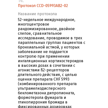
14.
Протокол CCD-05993AB2-02
Название протокола
52-недельное международное,
многоцентровое
рандомизированное, двойное
слепое, сравнительное
исследование, проводимое в трех
параллельных группах пациентов с
бронхиальной астмой, у которых
заболевание не поддается
контролю при применении
ингаляционных кортикостероидов
в высоких дозах в сочетании с
агонистами ß2-рецепторов
длительного действия, с целью
оценки препарата CHF 5993
(комбинированного препарата
ультрамелкодисперсного
беклометазона дипропионата,
формотерoла фумарата и
гликопиррония бромида в
фиксированных дозировках