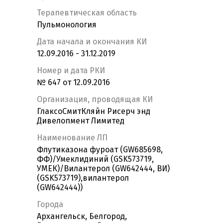
Терапевтическая область
Пульмонология
Дата начала и окончания КИ
12.09.2016 - 31.12.2019
Номер и дата РКИ
№ 647 от 12.09.2016
Организация, проводящая КИ
ГлаксоСмитКляйн Рисерч энд
Дивелопмент Лимитед
Наименование ЛП
Флутиказона фуроат (GW685698,
ФФ)/Умеклидиний (GSK573719,
УМЕК)/Вилантерол (GW642444, ВИ)
(GSK573719),вилантерол
(GW642444))
Города
Архангельск, Белгород,