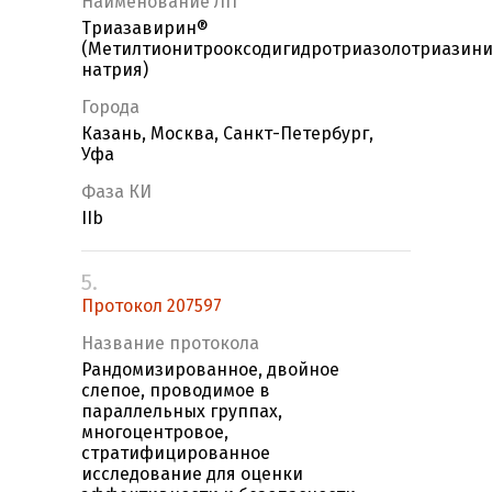
Наименование ЛП
Триазавирин®
(Метилтионитрооксодигидротриазолотриазин
натрия)
Города
Казань, Москва, Санкт-Петербург,
Уфа
Фаза КИ
IIb
5.
Протокол 207597
Название протокола
Рандомизированное, двойное
слепое, проводимое в
параллельных группах,
многоцентровое,
стратифицированное
исследование для оценки