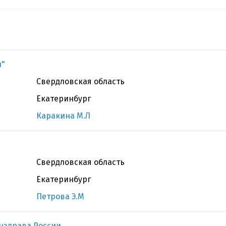
и"
Свердловская область
Екатеринбург
Каракина М.Л
Свердловская область
Екатеринбург
Петрова Э.М
нздрава России