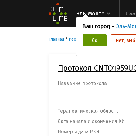
Эль-Монте
Реес
Ваш город –
Эль-Мо
Главная
Реестр Клинических исследован
Да
Нет, выб
Протокол CNTO1959U
Название протокола
Терапевтическая область
Дата начала и окончания КИ
Номер и дата РКИ