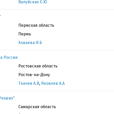
Валуйских Е.Ю
"
Пермская область
Пермь
Ховаева Я.Б
а России
Ростовская область
Ростов-на-Дону
Ткачев А.В
,
Яковлев А.А
Реавиз"
Самарская область