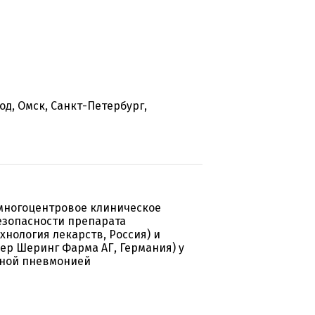
д, Омск, Санкт-Петербург,
многоцентровое клиническое
езопасности препарата
нология лекарств, Россия) и
ер Шеринг Фарма АГ, Германия) у
чной пневмонией