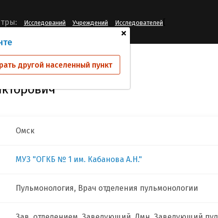
[
тры:
Исследований
Учреждений
Исследователей
+
нте
ников Николай Викторович
рать другой населенный пункт
икторович
Омск
МУЗ "ОГКБ № 1 им. Кабанова А.Н."
Пульмонология, Врач отделения пульмонологии
Зав. отделением, Заведующий, Дмн, Заведующий пу