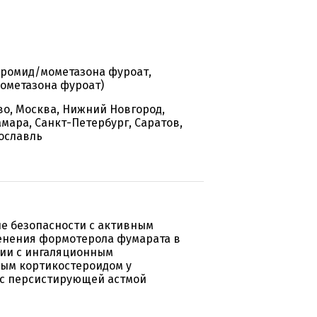
бромид/мометазона фуроат,
ометазона фуроат)
во, Москва, Нижний Новгород,
амара, Санкт-Петербург, Саратов,
рославль
е безопасности с активным
енения формотерола фумарата в
ии с ингаляционным
ым кортикостероидом у
 с персистирующей астмой