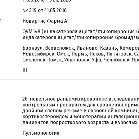
№ 319 от 11.05.2016
И
Новартис Фарма АГ
QVM149 (индакатерола ацетат/гликопиррония 
индакатерола ацетат/гликопиррония бромид/м
Барнаул, Всеволожск, Иваново, Казань, Кемеро
Новосибирск, Омск, Пермь, Псков, Пятигорск, С
Смоленск, Томск, Ульяновск, Уфа, Челябинск, Я
III
26-недельное рандомизированное исследовани
контрольным препаратом для сравнения прим
двойном слепом режиме в свободной комбинац
кортикостероидом и монотерапии ингаляционн
пациентов подросткового возраста и взрослых
Пульмонология