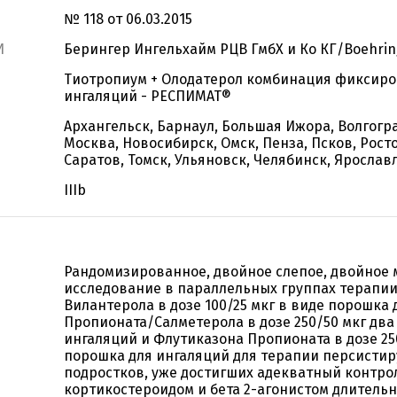
№ 118 от 06.03.2015
И
Берингер Ингельхайм РЦВ ГмбХ и Ко КГ/Boehrin
Тиотропиум + Олодатерол комбинация фиксиро
ингаляций - РЕСПИМАТ®
Архангельск, Барнаул, Большая Ижора, Волгогра
Москва, Новосибирск, Омск, Пенза, Псков, Рост
Саратов, Томск, Ульяновск, Челябинск, Ярослав
IIIb
Рандомизированное, двойное слепое, двойное
исследование в параллельных группах терапи
Вилантерола в дозе 100/25 мкг в виде порошка
Пропионата/Салметерола в дозе 250/50 мкг два 
ингаляций и Флутиказона Пропионата в дозе 250
порошка для ингаляций для терапии персистир
подростков, уже достигших адекватный контро
кортикостероидом и бета 2-агонистом длительн