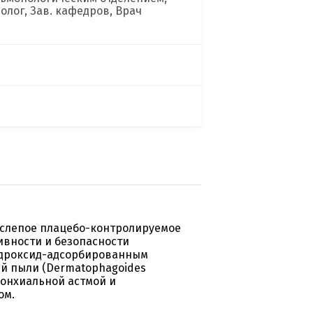
лог, Зав. кафедров, Врач
слепое плацебо-контролируемое
ивности и безопасности
идроксид-адсорбированным
й пыли (Dermatophagoides
ронхиальной астмой и
ом.