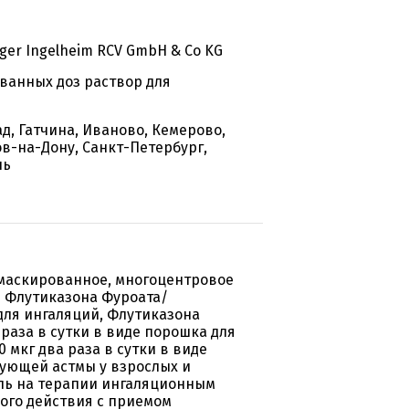
ger Ingelheim RCV GmbH & Co KG
ванных доз раствор для
д, Гатчина, Иваново, Кемерово,
ов-на-Дону, Санкт-Петербург,
ль
 маскированное, многоцентровое
и Флутиказона Фуроата/
 для ингаляций, Флутиказона
раза в сутки в виде порошка для
 мкг два раза в сутки в виде
ующей астмы у взрослых и
ль на терапии ингаляционным
ого действия с приемом