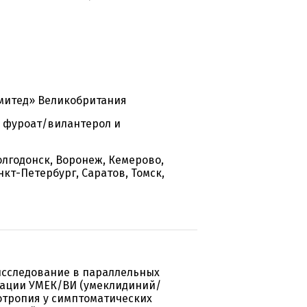
митед» Великобритания
 фуроат/вилантерол и
олгодонск, Воронеж, Кемерово,
кт-Петербург, Саратов, Томск,
исследование в параллельных
нации УМЕК/ВИ (умеклидиний/
отропия у симптоматических