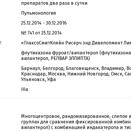
препаратов два раза в сутки
Пульмонология
25.12.2014 - 30.12.2016
№ 741 от 25.12.2014
И
«ГлаксоСмитКляйн Рисерч энд Дивелопмент Ли
флутиказона фуроат/вилантерол (флутиказона
вилантерол, РЕЛВАР ЭЛЛИПТА)
Барнаул, Белгород, Благовещенск, Владимир, В
Краснодар, Москва, Нижний Новгород, Омск, Сан
Ульяновск, Уфа
IIIa
Многоцентровое, рандомизированное, слепое 
группах для сравнения фиксированной комби
вилантерол) с комбинацией индакатерола и ти