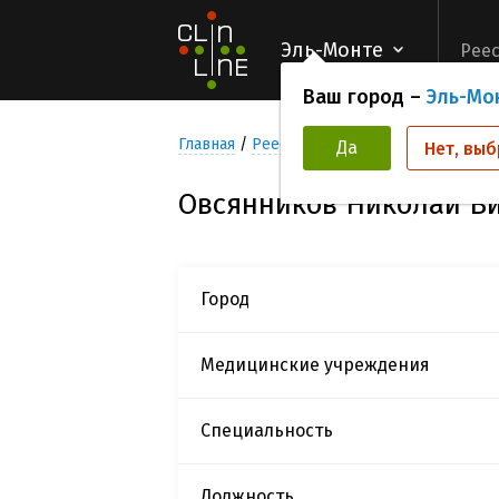
Эль-Монте
Реес
Ваш город –
Эль-Мо
Главная
Реестр Исследователей
Овсян
Да
Нет, выб
Овсянников Николай В
Город
Медицинские учреждения
Специальность
Должность