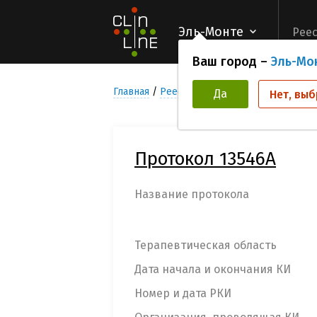
Эль-Монте
Реес
Ваш город –
Эль-Мо
Главная
Реестр Клинических исследован
Да
Нет, выб
Протокол 13546А
Название протокола
Терапевтическая область
Дата начала и окончания КИ
Номер и дата РКИ