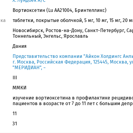
Х. Лундбек А/С
Вортиоксетин (Lu AA21004, Бринтелликс)
вка
таблетки, покрытые оболчкой, 5 мг, 10 мг, 15 мг, 20 м
Новосибирск, Ростов-на-Дону, Санкт-Петербург, Сар
Тоннельный, Энгельс, Ярославль
Дания
Представительство компании "Айкон Холдингс Анл
г. Москва, Российская Федерация, 125445, Москва, у
"МЕРИДИАН", ~
III
ММКИ
изучение вортиоксетина в профилактике рецидиво
пациентов в возрасте от 7 до 11 лет с большим де
11
31