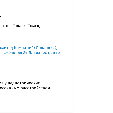
г
атов, Талаги, Томск,
имитед Компани" (Ирландия),
л. Смольная 24 Д. Бизнес центр
в у педиатрических
прессивным расстройством