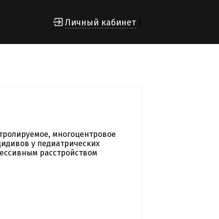
Личный кабинет
]
тролируемое, многоцентровое
цидивов у педиатрических
прессивным расстройством