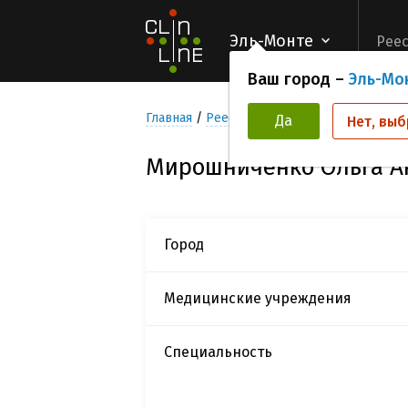
Эль-Монте
Реес
Ваш город –
Эль-Мо
Главная
Реестр Исследователей
Мирош
Да
Нет, выб
Мирошниченко Ольга А
Город
Медицинские учреждения
Специальность