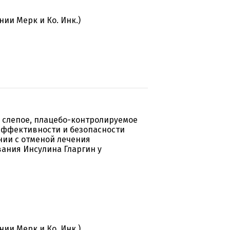
ии Мерк и Ко. Инк.)
 слепое, плацебо-контролируемое
эффективности и безопасности
нии с отменой лечения
ания Инсулина Гларгин у
ии Мерк и Ко. Инк.)