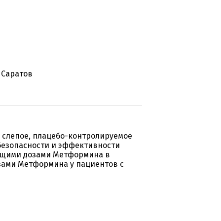
 Саратов
 слепое, плацебо-контролируемое
безопасности и эффективности
ющими дозами Метформина в
зами Метформина у пациентов с