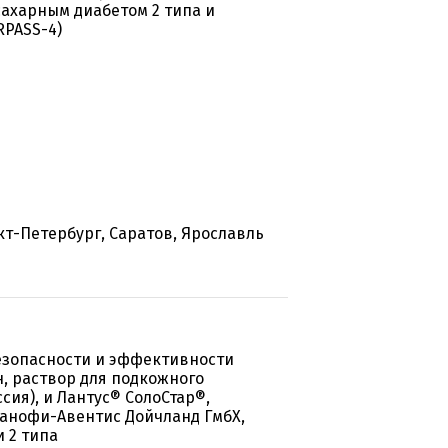
сахарным диабетом 2 типа и
PASS-4)
кт-Петербург, Саратов, Ярославль
езопасности и эффективности
, раствор для подкожного
сия), и Лантус® СолоСтар®,
Санофи-Авентис Дойчланд ГмбХ,
и 2 типа