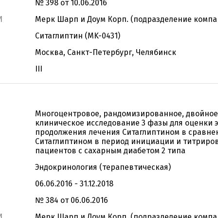
№ 398 от 10.06.2016
И
Мерк Шарп и Доум Корп. (подразделение компан
Ситаглиптин (MK-0431)
Москва, Санкт-Петербург, Челябинск
III
Многоцентровое, рандомизированное, двойное
клиническое исследование 3 фазы для оценки 
продолжения лечения Ситаглиптином в сравне
Ситаглиптином в период инициации и титриров
пациентов с сахарным диабетом 2 типа
Эндокринология (терапевтическая)
06.06.2016 - 31.12.2018
№ 384 от 06.06.2016
И
Мерк Шарп и Доум Корп. (подразделение компан