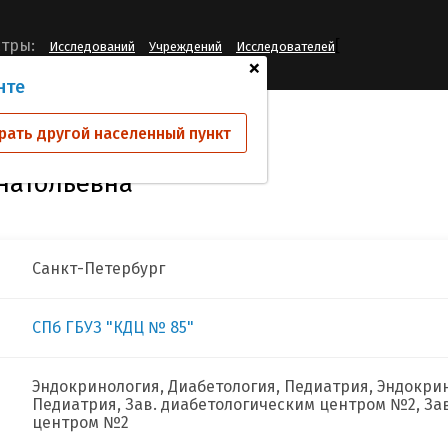
[
тры:
Исследований
Учреждений
Исследователей
+
нте
ниченко Ольга Анатольевна
рать другой населенный пункт
натольевна
Санкт-Петербург
СПб ГБУЗ "КДЦ № 85"
Эндокринология, Диабетология, Педиатрия, Эндокрин
Педиатрия, Зав. диабетологическим центром №2, З
центром №2