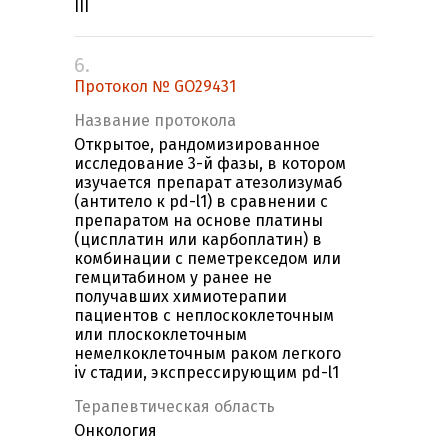
III
6.
Протокол № GO29431
Название протокола
Открытое, рандомизированное
исследование 3-й фазы, в котором
изучается препарат атезолизумаб
(антитело к pd-l1) в сравнении с
препаратом на основе платины
(цисплатин или карбоплатин) в
комбинации с пеметрекседом или
гемцитабином у ранее не
получавших химиотерапии
пациентов с неплоскоклеточным
или плоскоклеточным
немелкоклеточным раком легкого
iv стадии, экспрессирующим pd-l1
Терапевтическая область
Онкология