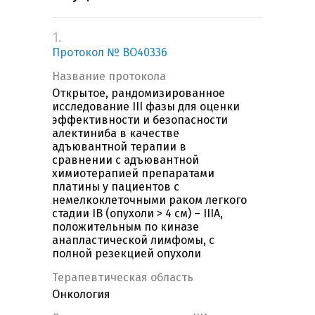
1.
Протокол № BO40336
Название протокола
Открытое, рандомизированное
исследование III фазы для оценки
эффективности и безопасности
алектиниба в качестве
адъювантной терапии в
сравнении с адъювантной
химиотерапией препаратами
платины у пациентов с
немелкоклеточными раком легкого
стадии IB (опухоли > 4 см) – IIIA,
положительным по киназе
анапластической лимфомы, с
полной резекцией опухоли
Терапевтическая область
Онкология