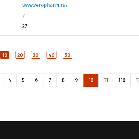
www.veropharm.ru/
2
27
10
20
30
40
50
4
5
6
7
8
9
10
11
116
1