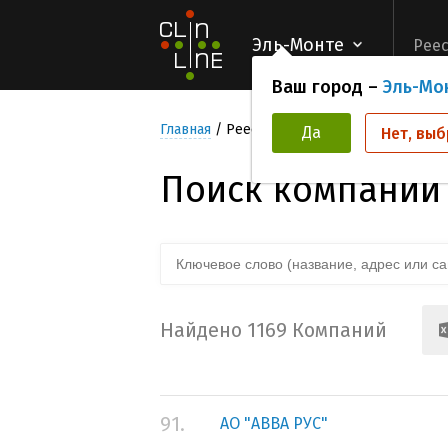
Эль-Монте
Реес
Ваш город –
Эль-Мо
Главная
Реестр компаний организаторов
Да
Нет, выб
Поиск компаний
Найдено 1169 Компаний
91.
АО "АВВА РУС"