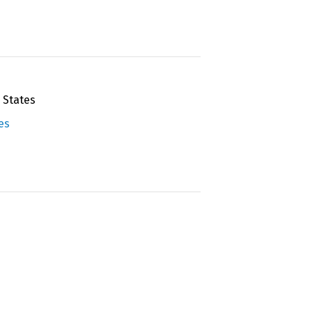
 States
es