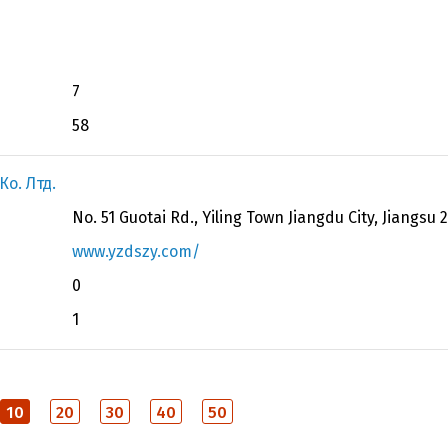
7
58
о. Лтд.
No. 51 Guotai Rd., Yiling Town Jiangdu City, Jiangsu 
www.yzdszy.com/
0
1
10
20
30
40
50