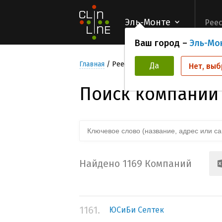
Эль-Монте
Реес
Ваш город –
Эль-Мо
Главная
Реестр компаний организаторов
Да
Нет, выб
Поиск компаний
Найдено 1169 Компаний
1161.
ЮСиБи Селтек