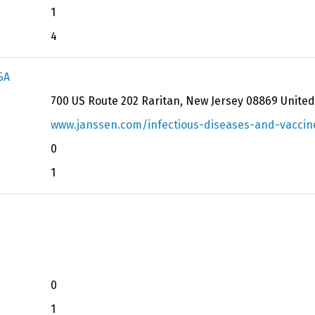
1
4
БА
700 US Route 202 Raritan, New Jersey 08869 United
www.janssen.com/infectious-diseases-and-vaccin
0
1
0
1