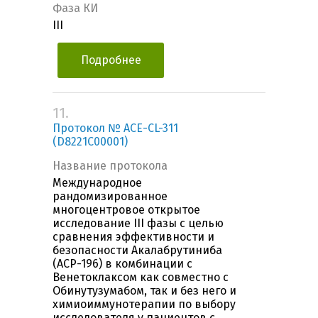
Фаза КИ
III
Подробнее
11.
Протокол № ACE-CL-311
(D8221C00001)
Название протокола
Международное
рандомизированное
многоцентровое открытое
исследование III фазы с целью
сравнения эффективности и
безопасности Акалабрутиниба
(ACP-196) в комбинации с
Венетоклаксом как совместно с
Обинутузумабом, так и без него и
химиоиммунотерапии по выбору
исследователя у пациентов с