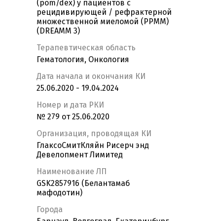
(pom/dex) у пациентов с
рецидивирующей / рефрактерной
множественной миеломой (РРММ)
(DREAMM 3)
Терапевтическая область
Гематология, Онкология
Дата начала и окончания КИ
25.06.2020 - 19.04.2024
Номер и дата РКИ
№ 279 от 25.06.2020
Организация, проводящая КИ
ГлаксоСмитКляйн Рисерч энд
Девелопмент Лимитед
Наименование ЛП
GSK2857916 (Белантамаб
мафодотин)
Города