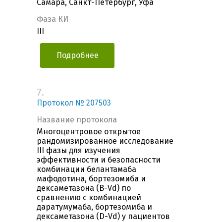
Самара, Санкт-Петербург, Уфа
Фаза КИ
III
Подробнее
7.
Протокол № 207503
Название протокола
Многоцентровое открытое
рандомизированное исследование
III фазы для изучения
эффективности и безопасности
комбинации белантамаба
мафодотина, бортезомиба и
дексаметазона (B-Vd) по
сравнению с комбинацией
даратумумаба, бортезомиба и
дексаметазона (D-Vd) у пациентов