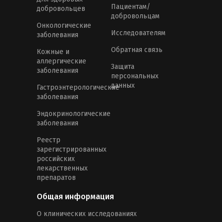
Пациентам/
добровольцев
добровольцам
Онкологические
Исследователям
заболевания
Обратная связь
Кожные и
аллергические
Защита
заболевания
персональных
данных
Гастроэнтерологические
заболевания
Эндокринологические
заболевания
Реестр
зарегистрированных
российских
лекарственных
препаратов
Общая информация
О клинических исследованиях