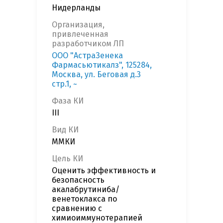
Нидерланды
Организация,
привлеченная
разработчиком ЛП
ООО "АстраЗенека
Фармасьютикалз", 125284,
Москва, ул. Беговая д.3
стр.1, ~
Фаза КИ
III
Вид КИ
ММКИ
Цель КИ
Оценить эффективность и
безопасность
акалабрутиниба/
венетоклакса по
сравнению с
химиоиммунотерапией