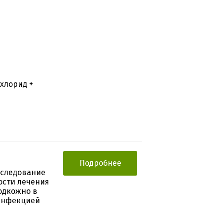
 хлорид +
Подробнее
сследование
ости лечения
одкожно в
 инфекцией