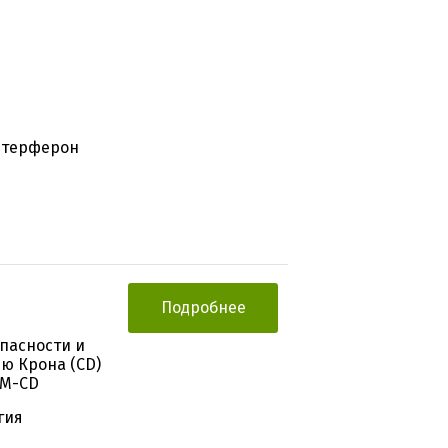
нтерферон
Подробнее
пасности и
ю Крона (CD)
IM-CD
гия