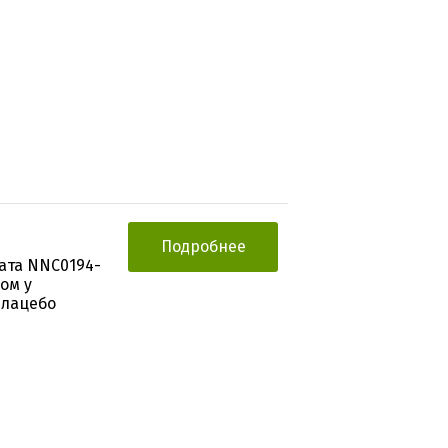
Подробнее
ата NNC0194-
ом у
плацебо
ы