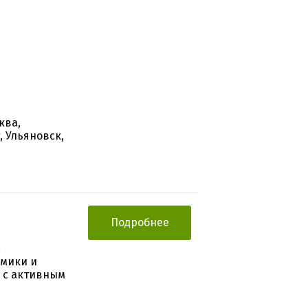
ква,
, Ульяновск,
Подробнее
,
амики и
в с активным