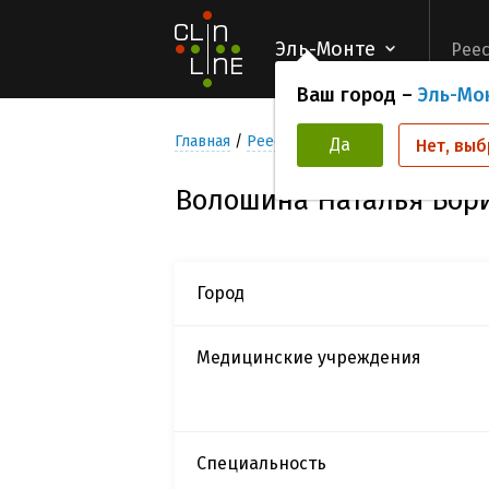
Эль-Монте
Реес
Ваш город –
Эль-Мо
Главная
Реестр Исследователей
Волош
Да
Нет, выб
Волошина Наталья Бор
Город
Медицинские учреждения
Специальность