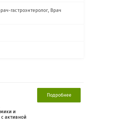
Врач-гастроэнтеролог, Врач
Подробнее
,
амики и
 с активной