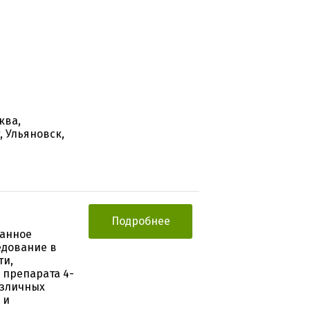
ква,
, Ульяновск,
Подробнее
ванное
едование в
ти,
 препарата 4-
азличных
 и