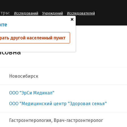
[
тры:
Исследований
Учреждений
Исследователей
+
нте
ина Наталья Борисовна
рать другой населенный пункт
исовна
Новосибирск
ООО "ЭрСи Медикал"
ООО "Медицинский центр "Здоровая семья"
Гастроэнтерология, Врач-гастроэнтеролог