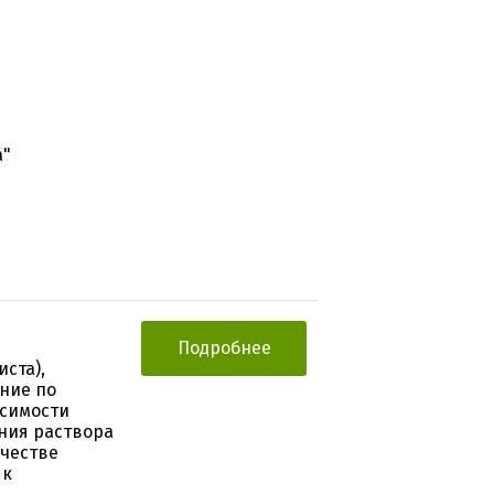
а"
Подробнее
ста),
ние по
осимости
ния раствора
ачестве
 к