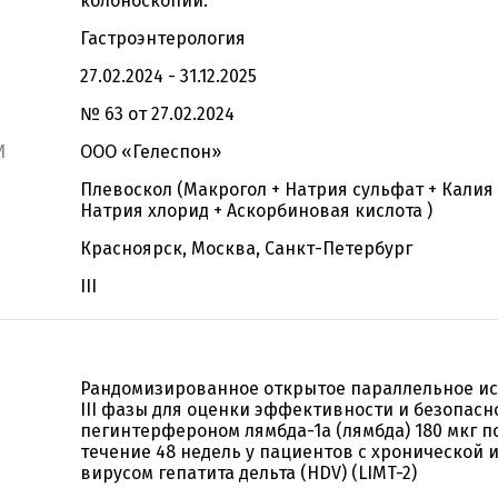
колоноскопии.
Гастроэнтерология
27.02.2024 - 31.12.2025
№ 63 от 27.02.2024
И
ООО «Гелеспон»
Плевоскол (Макрогол + Натрия сульфат + Калия
Натрия хлорид + Аскорбиновая кислота )
Красноярск, Москва, Санкт-Петербург
III
Рандомизированное открытое параллельное и
III фазы для оценки эффективности и безопасн
пегинтерфероном лямбда-1а (лямбда) 180 мкг п
течение 48 недель у пациентов с хронической
вирусом гепатита дельта (HDV) (LIMT-2)